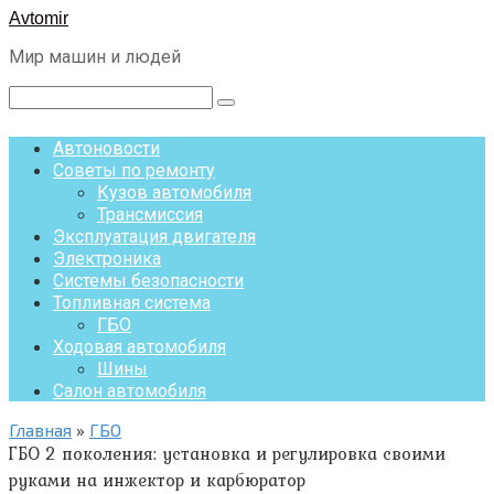
Перейти
Avtomir
к
Мир машин и людей
контенту
Поиск:
Автоновости
Советы по ремонту
Кузов автомобиля
Трансмиссия
Эксплуатация двигателя
Электроника
Системы безопасности
Топливная система
ГБО
Ходовая автомобиля
Шины
Салон автомобиля
Главная
»
ГБО
ГБО 2 поколения: установка и регулировка своими
руками на инжектор и карбюратор