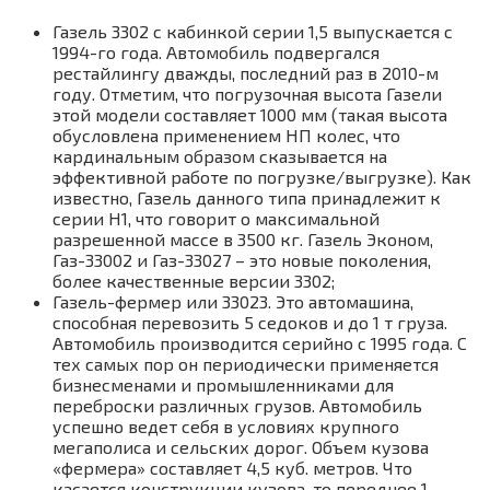
Газель 3302 с кабинкой серии 1,5 выпускается с
1994-го года. Автомобиль подвергался
рестайлингу дважды, последний раз в 2010-м
году. Отметим, что погрузочная высота Газели
этой модели составляет 1000 мм (такая высота
обусловлена применением НП колес, что
кардинальным образом сказывается на
эффективной работе по погрузке/выгрузке). Как
известно, Газель данного типа принадлежит к
серии Н1, что говорит о максимальной
разрешенной массе в 3500 кг. Газель Эконом,
Газ-33002 и Газ-33027 – это новые поколения,
более качественные версии 3302;
Газель-фермер или 33023. Это автомашина,
способная перевозить 5 седоков и до 1 т груза.
Автомобиль производится серийно с 1995 года. С
тех самых пор он периодически применяется
бизнесменами и промышленниками для
переброски различных грузов. Автомобиль
успешно ведет себя в условиях крупного
мегаполиса и сельских дорог. Объем кузова
«фермера» составляет 4,5 куб. метров. Что
касается конструкции кузова, то переднее 1-