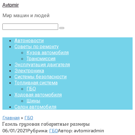
Перейти
Avtomir
к
Мир машин и людей
контенту
Поиск:
Автоновости
Советы по ремонту
Кузов автомобиля
Трансмиссия
Эксплуатация двигателя
Электроника
Системы безопасности
Топливная система
ГБО
Ходовая автомобиля
Шины
Салон автомобиля
Главная
»
ГБО
Газель грузовая габаритные размеры
06/01/2021
Рубрика:
ГБО
Автор:
avtomiradmin