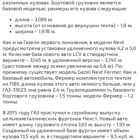
различных кузовах. Бортовой грузовик является
базовой моделью, размеры его кузова следующие:
длина – 3,089 м;
высота (от основания до верхушки тента) – 1,8 м;
ширина – 1,978 м.
Как и на Газели первого поколения, в модели Next
предусмотрена установка удлиненного кузова 4,2 и 5,0
м. Колесная база нового авто LCV в стандартном
варианте – 3,145 м, в удлиненной версии – 3,745 м
(расстояние между осями увеличено на 0,6 м). По-
прежнему существует модель Gazel Next Fermer. Как и
базовый автомобиль, Фермер комплектуется тентом
из ПВХ, длина кузова этого авто немного больше, чем у
ГАЗ-33023, она равна 2,4 м. Грузоподъемность базового
бортового грузовика – 1,5 тонны, модели Фермер – 1.2
тонны.
В 2015 году ГАЗ приступил к серийному выпуску
цельнометаллических фургонов Некст. Новый авто
имеет длину грузового отсека 3,63 м, высоту – 1,93 м.
Созданный на удлиненной базе фургон имеет объем
кузова 13,5 куб. м, в стандартном варианте – 9,5 куб. м.