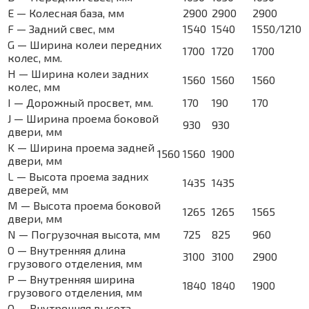
E — Колесная база, мм
2900
2900
2900
F — Задний свес, мм
1540
1540
1550/1210
G — Ширина колеи передних
1700
1720
1700
колес, мм.
H — Ширина колеи задних
1560
1560
1560
колес, мм
I — Дорожный просвет, мм.
170
190
170
J — Ширина проема боковой
930
930
двери, мм
K — Ширина проема задней
1560
1560
1900
двери, мм
L — Высота проема задних
1435
1435
дверей, мм
M — Высота проема боковой
1265
1265
1565
двери, мм
N — Погрузочная высота, мм
725
825
960
O — Внутренняя длина
3100
3100
2900
грузового отделения, мм
P — Внутренняя ширина
1840
1840
1900
грузового отделения, мм
Q — Внутренняя высота