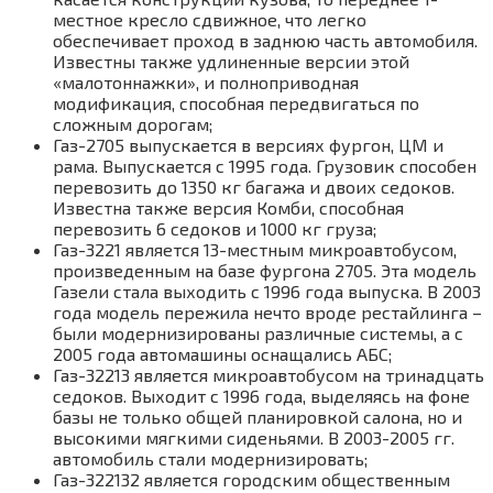
местное кресло сдвижное, что легко
обеспечивает проход в заднюю часть автомобиля.
Известны также удлиненные версии этой
«малотоннажки», и полноприводная
модификация, способная передвигаться по
сложным дорогам;
Газ-2705 выпускается в версиях фургон, ЦМ и
рама. Выпускается с 1995 года. Грузовик способен
перевозить до 1350 кг багажа и двоих седоков.
Известна также версия Комби, способная
перевозить 6 седоков и 1000 кг груза;
Газ-3221 является 13-местным микроавтобусом,
произведенным на базе фургона 2705. Эта модель
Газели стала выходить с 1996 года выпуска. В 2003
года модель пережила нечто вроде рестайлинга –
были модернизированы различные системы, а с
2005 года автомашины оснащались АБС;
Газ-32213 является микроавтобусом на тринадцать
седоков. Выходит с 1996 года, выделяясь на фоне
базы не только общей планировкой салона, но и
высокими мягкими сиденьями. В 2003-2005 гг.
автомобиль стали модернизировать;
Газ-322132 является городским общественным