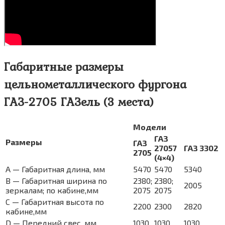
Габаритные размеры
цельнометаллического фургона
ГАЗ-2705 ГАЗель (3 места)
Модели
ГАЗ
Размеры
ГАЗ
27057
ГАЗ 3302
2705
(4×4)
A — Габаритная длина, мм
5470
5470
5340
B — Габаритная ширина по
2380;
2380;
2005
зеркалам; по кабине,мм
2075
2075
C — Габаритная высота по
2200
2300
2820
кабине,мм
D — Передний свес, мм
1030
1030
1030