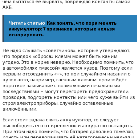
чем пытаться её вырвать, повреждая контакты самой
АКБ.
Читать статью
Как понять, что пора менять
аккумулятор: 7 признаков, которые нельзя
игнорировать
Не надо слушать «советчиков», которые утверждают,
что порядок «сброса» клемм может быть каким
угодно. Это в корне неверно. Необходимо помнить, что
в автомобилях «массой» является кузов. Поэтому если
первым отсоединить «+», то при случайном касании о
кузов авто, например, гаечным ключом, произойдёт
короткое замыкание с возможными печальными
последствиями – могут перегореть предохранители,
проводка, подгореть контакты или чего хуже выйти из
строя электроприборы, случайно оставленные
включёнными.
Если стоит задача снять аккумулятор, то следует
высвободить его от крепления и аккуратно вытащить.
При этом надо помнить, что батарея довольно тяжёлая,
ронять или переворачивать её категорически нельзя и