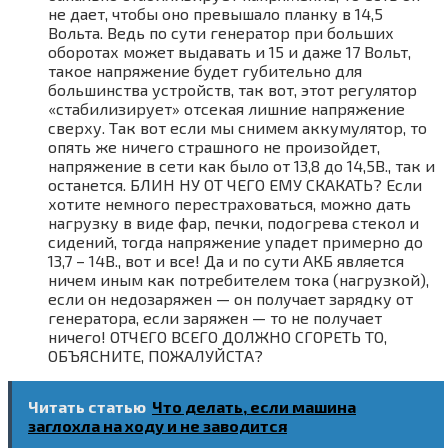
не дает, чтобы оно превышало планку в 14,5
Вольта. Ведь по сути генератор при больших
оборотах может выдавать и 15 и даже 17 Вольт,
такое напряжение будет губительно для
большинства устройств, так вот, этот регулятор
«стабилизирует» отсекая лишние напряжение
сверху. Так вот если мы снимем аккумулятор, то
опять же ничего страшного не произойдет,
напряжение в сети как было от 13,8 до 14,5В., так и
останется. БЛИН НУ ОТ ЧЕГО ЕМУ СКАКАТЬ? Если
хотите немного перестраховаться, можно дать
нагрузку в виде фар, печки, подогрева стекол и
сидений, тогда напряжение упадет примерно до
13,7 – 14В., вот и все! Да и по сути АКБ является
ничем иным как потребителем тока (нагрузкой),
если он недозаряжен — он получает зарядку от
генератора, если заряжен — то не получает
ничего! ОТЧЕГО ВСЕГО ДОЛЖНО СГОРЕТЬ ТО,
ОБЪЯСНИТЕ, ПОЖАЛУЙСТА?
Читать статью
Что делать, если машина
заглохла на ходу и не заводится