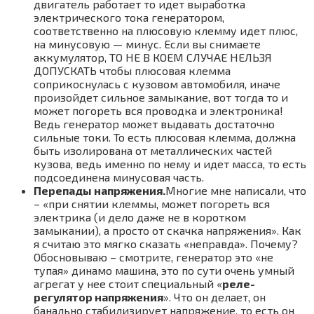
двигатель работает то идет выработка
электрического тока генератором,
соответственно на плюсовую клемму идет плюс,
на минусовую — минус. Если вы снимаете
аккумулятор, ТО НЕ В КОЕМ СЛУЧАЕ НЕЛЬЗЯ
ДОПУСКАТЬ чтобы плюсовая клемма
соприкоснулась с кузовом автомобиля, иначе
произойдет сильное замыкание, вот тогда то и
может погореть вся проводка и электроника!
Ведь генератор может выдавать достаточно
сильные токи. То есть плюсовая клемма, должна
быть изолирована от металлических частей
кузова, ведь именно по нему и идет масса, то есть
подсоединена минусовая часть.
Перепады напряжения.
Многие мне написали, что
– «при снятии клеммы, может погореть вся
электрика (и дело даже не в коротком
замыкании), а просто от скачка напряжения». Как
я считаю это мягко сказать «неправда». Почему?
Обосновываю – смотрите, генератор это «не
тупая» динамо машина, это по сути очень умный
агрегат у нее стоит специальный «
реле-
регулятор напряжения
». Что он делает, он
банально стабилизирует напряжение, то есть он