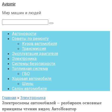
Перейти
Avtomir
к
Мир машин и людей
контенту
Поиск:
Автоновости
Советы по ремонту
Кузов автомобиля
Трансмиссия
Эксплуатация двигателя
Электроника
Системы безопасности
Топливная система
ГБО
Ходовая автомобиля
Шины
Салон автомобиля
Главная
»
Электроника
Электросхемы автомобилей – разбираем основные
принципы чтения видео; АвтоНоватор