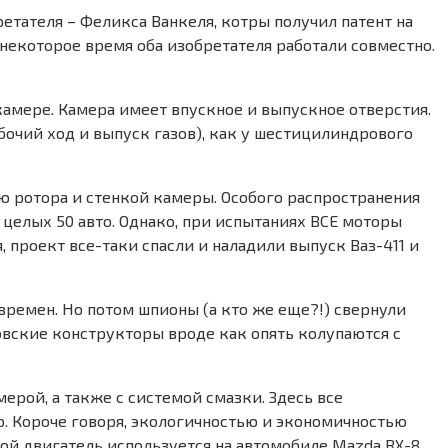
етателя – Феликса Ванкеля, котры получил патент на
 некоторое время оба изобретателя работали совместно.
амере. Камера имеет впускное и выпускное отверстия.
абочий ход и выпуск газов), как у шестицилиндрового
ю ротора и стенкой камеры. Особого распространения
 целых 50 авто. Однако, при испытаниях ВСЕ моторы
, проект все-таки спасли и наладили выпуск Ваз-411 и
 времен. Но потом шпионы (а кто же еще?!) свернули
зовские конструкторы вроде как опять колупаются с
рой, а также с системой смазки. Здесь все
р. Короче говоря, экологичностью и экономичностью
ой двигатель используется на автомобиле Mazda RX-8.