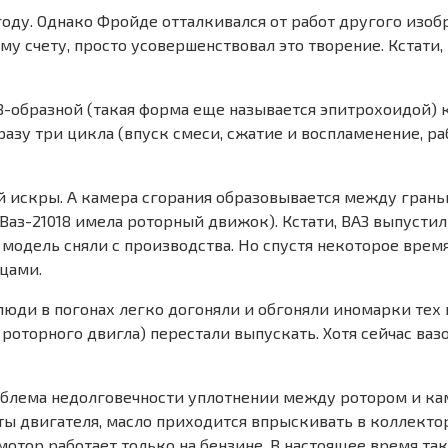
оду. Однако Фройде отталкивался от работ другого изобр
му счету, просто усовершенствовал это творение. Кстати,
-образной (такая форма еще называется эпитрохоидой) к
разу три цикла (впуск смеси, сжатие и воспламенение, р
й искры. А камера сгорания образовывается между грань
Ваз-21018 имела роторный движок). Кстати, ВАЗ выпустил
и модель сняли с производства. Но спустя некоторое время
цами.
» люди в погонах легко догоняли и обгоняли иномарки тех
 роторного двигла) перестали выпускать. Хотя сейчас ва
блема недолговечности уплотнении между ротором и каме
ты двигателя, масло приходится впрыскивать в коллекто
отор работает только на бензине. В настоящее время так