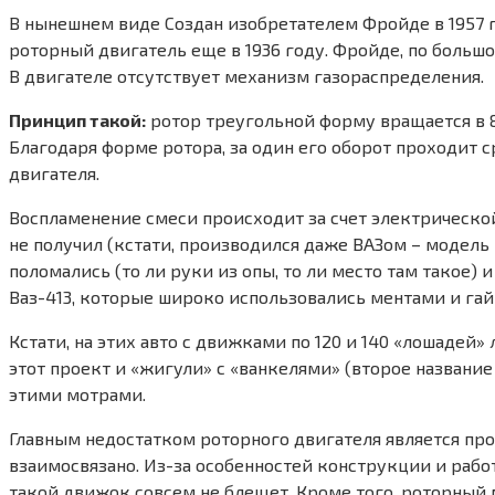
В нынешнем виде Создан изобретателем Фройде в 1957 г
роторный двигатель еще в 1936 году. Фройде, по большо
В двигателе отсутствует механизм газораспределения.
Принцип такой:
ротор треугольной форму вращается в 8
Благодаря форме ротора, за один его оборот проходит с
двигателя.
Воспламенение смеси происходит за счет электрическо
не получил (кстати, производился даже ВАЗом – модель 
поломались (то ли руки из опы, то ли место там такое) 
Ваз-413, которые широко использовались ментами и гай
Кстати, на этих авто с движками по 120 и 140 «лошадей
этот проект и «жигули» с «ванкелями» (второе название
этими мотрами.
Главным недостатком роторного двигателя является про
взаимосвязано. Из-за особенностей конструкции и рабо
такой движок совсем не блещет. Кроме того, роторный м