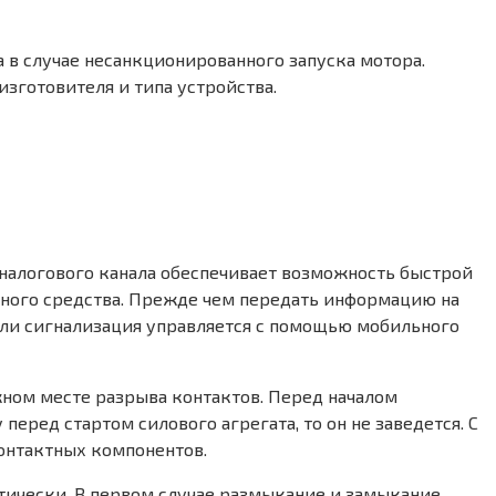
в случае несанкционированного запуска мотора.
зготовителя и типа устройства.
аналогового канала обеспечивает возможность быстрой
тного средства. Прежде чем передать информацию на
сли сигнализация управляется с помощью мобильного
жном месте разрыва контактов. Перед началом
еред стартом силового агрегата, то он не заведется. С
онтактных компонентов.
тически. В первом случае размыкание и замыкание