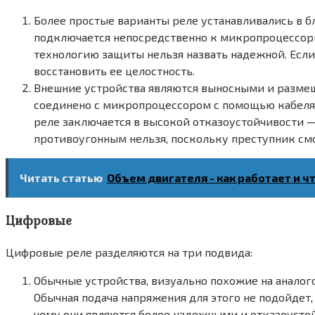
Более простые варианты реле устанавливались в б
подключается непосредственно к микропроцессорн
технологию защиты нельзя назвать надежной. Есл
восстановить ее целостность.
Внешние устройства являются выносными и размещ
соединено с микропроцессором с помощью кабеля,
реле заключается в высокой отказоустойчивости —
противоугонным нельзя, поскольку преступник смо
Читать статью
Объем двигателя - как работает и ч
Цифровые
Цифровые реле разделяются на три подвида:
Обычные устройства, визуально похожие на аналог
Обычная подача напряжения для этого не подойдет
чему они являются более надежными и отказоустой