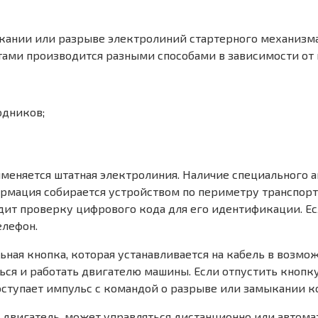
кании или разрыве электролиний стартерного механизма 
ми производится разными способами в зависимости от и
одников;
меняется штатная электролиния. Наличие специального 
ормация собирается устройством по периметру транспор
дит проверку цифрового кода для его идентификации. Е
елефон.
ная кнопка, которая устанавливается на кабель в возмо
ся и работать двигателю машины. Если отпустить кнопку п
ступает импульс с командой о разрыве или замыкании к
 двигатель, может управляться дистанционно или автома