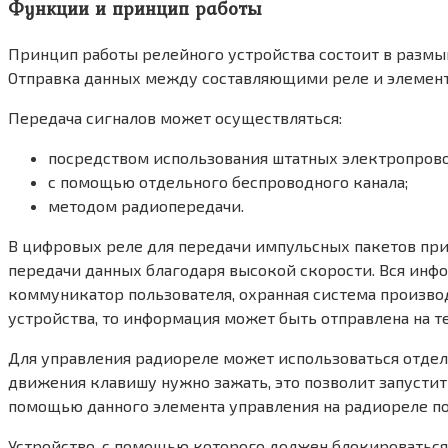
Функции и принцип работы
Принцип работы релейного устройства состоит в размы
Отправка данных между составляющими реле и элемента
Передача сигналов может осуществляться:
посредством использования штатных электропров
с помощью отдельного беспроводного канала;
методом радиопередачи.
В цифровых реле для передачи импульсных пакетов при
передачи данных благодаря высокой скорости. Вся инф
коммуникатор пользователя, охранная система произво
устройства, то информация может быть отправлена на т
Для управления радиореле может использоваться отдель
движения клавишу нужно зажать, это позволит запустить
помощью данного элемента управления на радиореле по
Устройство, с помощью которого должен блокироваться