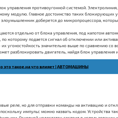
лок управления противоугонной системой. Электролиния,
ому модулю. Главное достоинство таких блокирующих ус
и злоумышленник доберется до микропроцессора, которы
аются отдельно от блока управления, под капотом автом
 по которому подается сигнал об отключении или актив
 их угоностойкость значительно выше по сравнению со в
жет разблокировать двигатель, найдя блок управления и
то это такое,на что влияет | АВТОМАШИНЫ
овые реле, но для отправки команды на активацию и отк
, поскольку импульс можно назвать кодом. Устройства та
чивыми. Основной недостаток состоит в использовании к