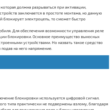
 которая должна разрываться при активации,
тройств заключается в простоте монтажа, но данную
й блокирует электроцепь, то сможет быстро
обиля. Для обеспечения возможности управления реле
ации блокировки. Основное преимущество выносных
строенными устройствами. Но назвать такое средство
 подав на него напряжение.
лючение блокировки используется цифровой сигнал.
кого типа практически не подвержены взлому, благодаря
абеля для подключения реле к блоку управления,