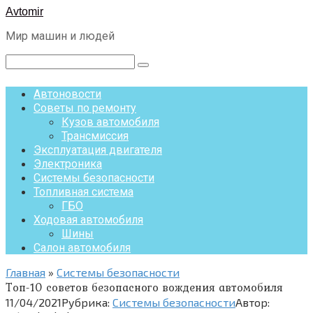
Перейти
Avtomir
к
Мир машин и людей
контенту
Поиск:
Автоновости
Советы по ремонту
Кузов автомобиля
Трансмиссия
Эксплуатация двигателя
Электроника
Системы безопасности
Топливная система
ГБО
Ходовая автомобиля
Шины
Салон автомобиля
Главная
»
Системы безопасности
Топ-10 советов безопасного вождения автомобиля
11/04/2021
Рубрика:
Системы безопасности
Автор: