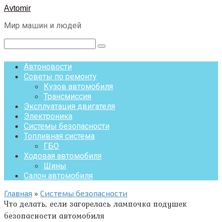
Перейти
Avtomir
к
Мир машин и людей
контенту
Поиск:
Автоновости
Советы по ремонту
Кузов автомобиля
Трансмиссия
Эксплуатация двигателя
Электроника
Системы безопасности
Топливная система
ГБО
Ходовая автомобиля
Шины
Салон автомобиля
Главная
»
Системы безопасности
Что делать, если загорелась лампочка подушек
безопасности автомобиля