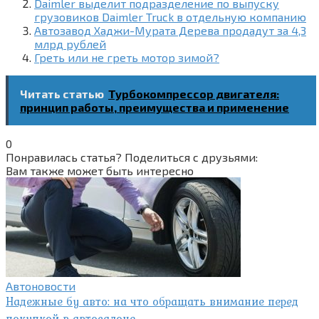
Daimler выделит подразделение по выпуску
грузовиков Daimler Truck в отдельную компанию
Автозавод Хаджи-Мурата Дерева продадут за 4,3
млрд рублей
Греть или не греть мотор зимой?
Читать статью
Турбокомпрессор двигателя:
принцип работы, преимущества и применение
0
Понравилась статья? Поделиться с друзьями:
Вам также может быть интересно
Автоновости
Надежные бу авто: на что обращать внимание перед
покупкой в автосалоне