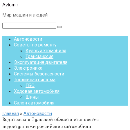
Перейти
Avtomir
к
Мир машин и людей
контенту
Поиск:
Автоновости
Советы по ремонту
Кузов автомобиля
Трансмиссия
Эксплуатация двигателя
Электроника
Системы безопасности
Топливная система
ГБО
Ходовая автомобиля
Шины
Салон автомобиля
Главная
»
Автоновости
Водителям в Тульской области становятся
недоступными российские автомобили