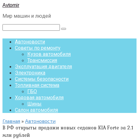
Перейти
Avtomir
к
Мир машин и людей
контенту
Поиск:
Автоновости
Советы по ремонту
Кузов автомобиля
Трансмиссия
Эксплуатация двигателя
Электроника
Системы безопасности
Топливная система
ГБО
Ходовая автомобиля
Шины
Салон автомобиля
Главная
»
Автоновости
В РФ открыты продажи новых седанов KIA Forte за 2.1
млн рублей