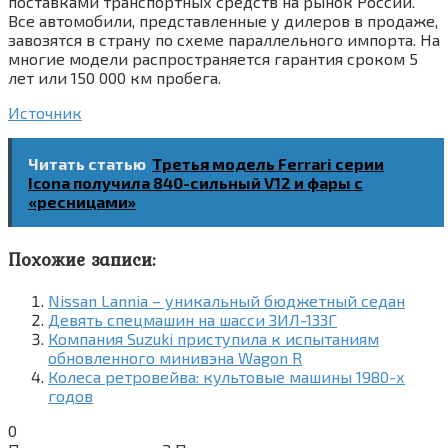
поставками транспортных средств на рынок России.
Все автомобили, представленные у дилеров в продаже,
завозятся в страну по схеме параллельного импорта. На
многие модели распространяется гарантия сроком 5
лет или 150 000 км пробега.
Источник
Читать статью
Третья модель Ferrari серии
Icona получила 840-сильный V12 и фары с
«ресницами»
Похожие записи:
Nissan Lannia – уникальный бюджетный седан
Девять спецмашин на шасси ЗИЛ-133Г
Компания Suzuki приступила к испытаниям
обновленного минивэна Wagon R
Колеса ретровейва: культовые машины 1980-х
годов
0