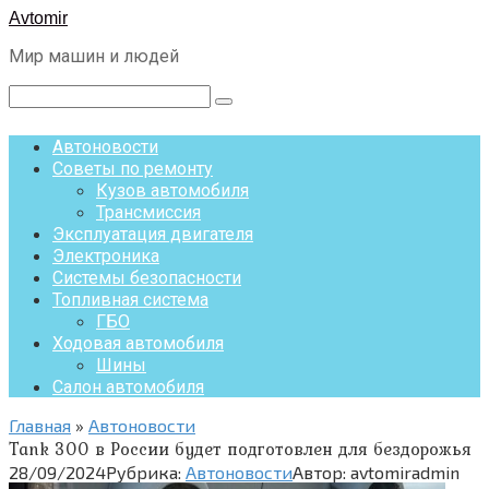
Перейти
Avtomir
к
Мир машин и людей
контенту
Поиск:
Автоновости
Советы по ремонту
Кузов автомобиля
Трансмиссия
Эксплуатация двигателя
Электроника
Системы безопасности
Топливная система
ГБО
Ходовая автомобиля
Шины
Салон автомобиля
Главная
»
Автоновости
Tank 300 в России будет подготовлен для бездорожья
28/09/2024
Рубрика:
Автоновости
Автор:
avtomiradmin