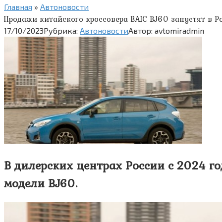
Главная
»
Автоновости
Продажи китайского кроссовера BAIC BJ60 запустят в Р
17/10/2023
Рубрика:
Автоновости
Автор:
avtomiradmin
В дилерских центрах России с 2024 г
модели BJ60.