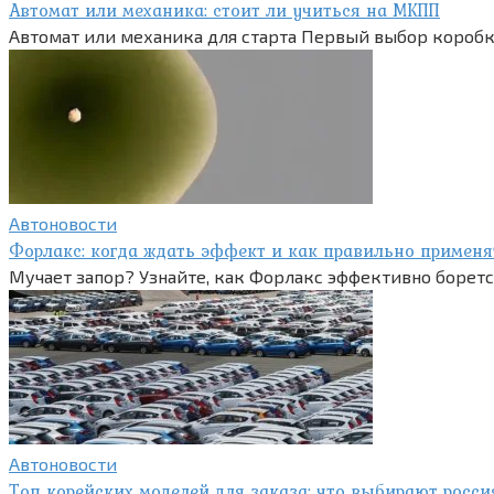
Автомат или механика: стоит ли учиться на МКПП
Автомат или механика для старта Первый выбор коробки
Автоновости
Форлакс: когда ждать эффект и как правильно применя
Мучает запор? Узнайте, как Форлакс эффективно боретс
Автоновости
Топ корейских моделей для заказа: что выбирают росси