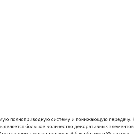
емую полноприводную систему и понижающую передачу. 
 выделяется большое количество декоративных элементов
В оснащении заявлен топливный бак объемом 85 литров.