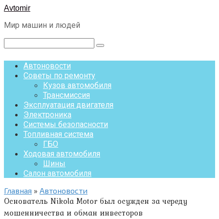
Перейти
Avtomir
к
Мир машин и людей
контенту
Поиск:
Автоновости
Советы по ремонту
Кузов автомобиля
Трансмиссия
Эксплуатация двигателя
Электроника
Системы безопасности
Топливная система
ГБО
Ходовая автомобиля
Шины
Салон автомобиля
Главная
»
Автоновости
Основатель Nikola Motor был осужден за череду
мошенничества и обман инвесторов