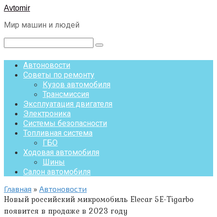
Перейти
Avtomir
к
Мир машин и людей
контенту
Поиск:
Автоновости
Советы по ремонту
Кузов автомобиля
Трансмиссия
Эксплуатация двигателя
Электроника
Системы безопасности
Топливная система
ГБО
Ходовая автомобиля
Шины
Салон автомобиля
Главная
»
Автоновости
Новый российский микромобиль Elecar 5E-Tigarbo
появится в продаже в 2023 году