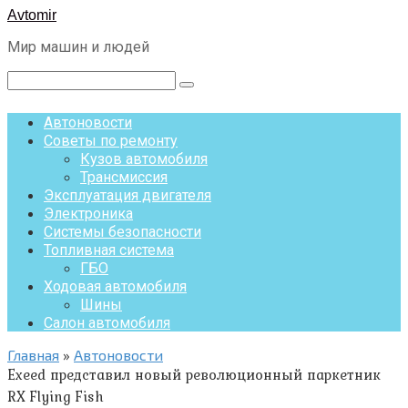
Перейти
Avtomir
к
Мир машин и людей
контенту
Поиск:
Автоновости
Советы по ремонту
Кузов автомобиля
Трансмиссия
Эксплуатация двигателя
Электроника
Системы безопасности
Топливная система
ГБО
Ходовая автомобиля
Шины
Салон автомобиля
Главная
»
Автоновости
Exeed представил новый революционный паркетник
RX Flying Fish