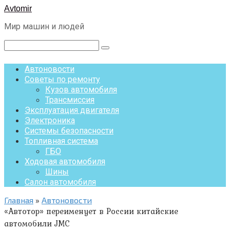
Перейти
Avtomir
к
Мир машин и людей
контенту
Поиск:
Автоновости
Советы по ремонту
Кузов автомобиля
Трансмиссия
Эксплуатация двигателя
Электроника
Системы безопасности
Топливная система
ГБО
Ходовая автомобиля
Шины
Салон автомобиля
Главная
»
Автоновости
«Автотор» переименует в России китайские
автомобили JMC