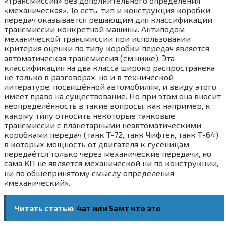
«трансмиссия» без дополнительного определения
«механическая». То есть, тип и конструкция коробки
передач оказывается решающим для классификации
трансмиссии конкретной машины. Антиподом
механической трансмиссии при использовании
критерия оценки по типу коробки передач является
автоматическая трансмиссия (см.ниже). Эта
классификация на два класса широко распространена
не только в разговорах, но и в технической
литературе, посвящённой автомобилям, и ввиду этого
имеет право на существование. Но при этом она вносит
неопределённость в такие вопросы, как например, к
какому типу относить некоторые танковые
трансмиссии с планетарными неавтоматическими
коробками передач (танк Т-72, танк Чифтен, танк Т-64)
в которых мощность от двигателя к гусеницам
передаётся только через механические передачи, но
сама КП не является механической ни по конструкции,
ни по общепринятому смыслу определения
«механический».
Читать статью
4ат или 5амт что это