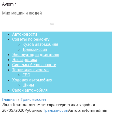
Перейти
Avtomir
к
Мир машин и людей
контенту
Поиск:
Автоновости
Советы по ремонту
Кузов автомобиля
Трансмиссия
Эксплуатация двигателя
Электроника
Системы безопасности
Топливная система
ГБО
Ходовая автомобиля
Шины
Салон автомобиля
Главная
»
Трансмиссия
Лада Калина автомат: характеристики коробки
26/05/2020
Рубрика:
Трансмиссия
Автор:
avtomiradmin