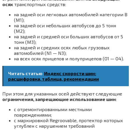
осях
транспортных средств:
на задней оси легковых автомобилей категории В
(М1);
на задней оси небольших автобусов до 5 тонн
(М2);
на задней и средней оси больших автобусов от 5
тонн (М3);
на задней и средних осях любых грузовых
автомобилей (N1 — N3);
на всех осях прицепов и полуприцепов (O1 — O4).
Читать статью
Индекс скорости шин:
расшифровка, таблица, рекомендации
При этом для указанных осей действуют следующие
ограничения, запрещающие использование шин
:
с отремонтированными местными
повреждениями;
с маркировкой Regroovable, протектор которых
углублен с нарушением требований