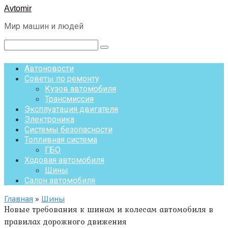
Перейти
Avtomir
к
Мир машин и людей
контенту
Поиск:
Автоновости
Советы по ремонту
Кузов автомобиля
Трансмиссия
Эксплуатация двигателя
Электроника
Системы безопасности
Топливная система
ГБО
Ходовая автомобиля
Шины
Салон автомобиля
Главная
»
Шины
Новые требования к шинам и колесам автомобиля в
правилах дорожного движения