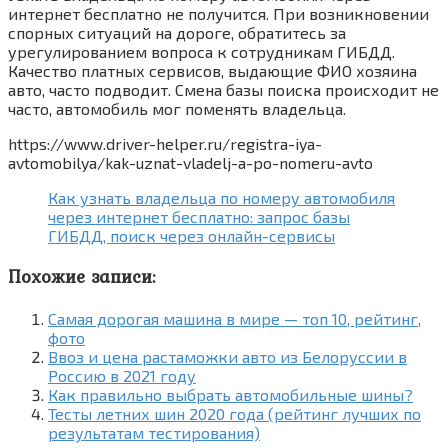
интернет бесплатно не получится. При возникновении
спорных ситуаций на дороге, обратитесь за
урегулированием вопроса к сотрудникам ГИБДД.
Качество платных сервисов, выдающие ФИО хозяина
авто, часто подводит. Смена базы поиска происходит не
часто, автомобиль мог поменять владельца.
https://www.driver-helper.ru/registra-iya-
avtomobilya/kak-uznat-vladelj-a-po-nomeru-avto
Как узнать владельца по номеру автомобиля
через интернет бесплатно: запрос базы
ГИБДД, поиск через онлайн-сервисы
Похожие записи:
Самая дорогая машина в мире — топ 10, рейтинг,
фото
Ввоз и цена растаможки авто из Белоруссии в
Россию в 2021 году
Как правильно выбрать автомобильные шины?
Тесты летних шин 2020 года (рейтинг лучших по
результатам тестирования)