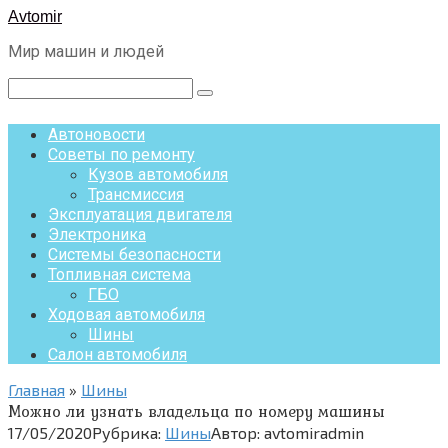
Перейти
Avtomir
к
Мир машин и людей
контенту
Поиск:
Автоновости
Советы по ремонту
Кузов автомобиля
Трансмиссия
Эксплуатация двигателя
Электроника
Системы безопасности
Топливная система
ГБО
Ходовая автомобиля
Шины
Салон автомобиля
Главная
»
Шины
Можно ли узнать владельца по номеру машины
17/05/2020
Рубрика:
Шины
Автор:
avtomiradmin