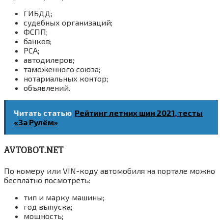
ГИБДД;
судебных организаций;
ФСПП;
банков;
РСА;
автодилеров;
таможенного союза;
нотариальных контор;
объявлений.
Читать статью
Рейтинг летних шин 2021, тесты
«За Рулём»
AVTOBOT.NET
По номеру или VIN-коду автомобиля на портале можно
бесплатно посмотреть:
тип и марку машины;
год выпуска;
мощность;