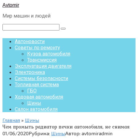
Перейти
Avtomir
к
Мир машин и людей
контенту
Поиск:
Автоновости
Советы по ремонту
Кузов автомобиля
Трансмиссия
Эксплуатация двигателя
Электроника
Системы безопасности
Топливная система
ГБО
Ходовая автомобиля
Шины
Салон автомобиля
Главная
»
Шины
Чем промыть радиатор печки автомобиля, не снимая
01/06/2020
Рубрика:
Шины
Автор:
avtomiradmin