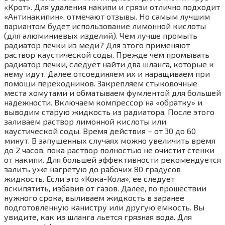
«Крот». Для удаления накипи и грязи отлично подходит
«Антинакипин», отмечают отзывы. Но самым лучшим
вариантом будет использование лимонной кислоты
(для алюминиевых изделий). Чем лучше промыть
радиатор печки из меди? Для этого применяют
раствор каустической соды. Прежде чем промывать
радиатор печки, следует найти два шланга, которые к
нему идут. Далее отсоединяем их и наращиваем при
помощи переходников. Закрепляем стыковочные
места хомутами и обматываем фумлентой для большей
надежности. Включаем компрессор на «обратку» и
выводим старую жидкость из радиатора. После этого
заливаем раствор лимонной кислоты или
каустической соды. Время действия – от 30 до 60
минут. В запущенных случаях можно увеличить время
до 2 часов, пока раствор полностью не очистит стенки
от накипи. Для большей эффективности рекомендуется
залить уже нагретую до рабочих 80 градусов
жидкость. Если это «Кока-Кола», ее следует
вскипятить, избавив от газов. Далее, по прошествии
нужного срока, выливаем жидкость в заранее
подготовленную канистру или другую емкость. Вы
увидите, как из шланга льется грязная вода. Для