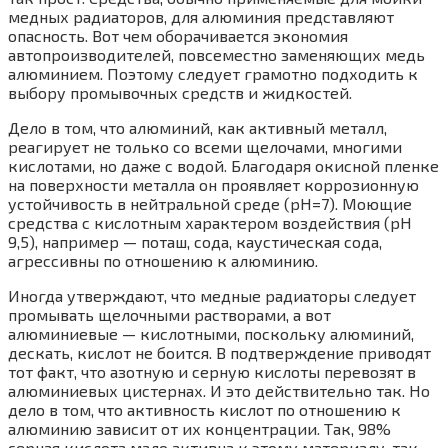
медных радиаторов, для алюминия представляют
опасность. Вот чем оборачивается экономия
автопроизводителей, повсеместно заменяющих медь
алюминием. Поэтому следует грамотно подходить к
выбору промывочных средств и жидкостей.
Дело в том, что алюминий, как активный металл,
реагирует не только со всеми щелочами, многими
кислотами, но даже с водой. Благодаря окисной пленке
на поверхности металла он проявляет коррозионную
устойчивость в нейтральной среде (pH=7). Моющие
средства с кислотным характером воздействия (pH
9,5), например — поташ, сода, каустическая сода,
агрессивны по отношению к алюминию.
Иногда утверждают, что медные радиаторы следует
промывать щелочными растворами, а вот
алюминиевые — кислотными, поскольку алюминий,
дескать, кислот не боится. В подтверждение приводят
тот факт, что азотную и серную кислоты перевозят в
алюминиевых цистернах. И это действительно так. Но
дело в том, что активность кислот по отношению к
алюминию зависит от их концентрации. Так, 98%
серная кислота мало активна к этому материалу, так