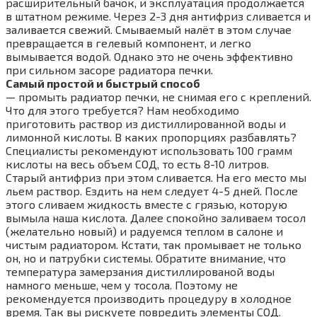
расширительный бачок, и эксплуатация продолжается
в штатном режиме. Через 2-3 дня антифриз сливается и
заливается свежий. Смываемый налёт в этом случае
превращается в гелевый компонент, и легко
вымывается водой. Однако это не очень эффективно
при сильном засоре радиатора печки.
Самый простой и быстрый способ
— промыть радиатор печки, не снимая его с креплений.
Что для этого требуется? Нам необходимо
приготовить раствор из дистиллированной воды и
лимонной кислоты. В каких пропорциях разбавлять?
Специалисты рекомендуют использовать 100 грамм
кислоты на весь объем СОД, то есть 8-10 литров.
Старый антифриз при этом сливается. На его место мы
льем раствор. Ездить на нем следует 4-5 дней. После
этого сливаем жидкость вместе с грязью, которую
вымыла наша кислота. Далее спокойно заливаем тосол
(желательно новый) и радуемся теплом в салоне и
чистым радиатором. Кстати, так промывает не только
он, но и патрубки системы. Обратите внимание, что
температура замерзания дистиллированой воды
намного меньше, чем у тосола. Поэтому не
рекомендуется производить процедуру в холодное
время. Так вы рискуете повредить элементы СОД.