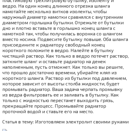
пластиковую трехлитровую бутылку, изоленту и
ведро. На один конец длинного отрезка шланга
намотайте несколько витков изоленты, чтобы
наружный диаметр намотки сравнялся с внутренним
диаметром горлышка бутылки. Отрежьте от бутылки
дно и плотно вставьте в горлышко конец шланга с
намоткой так, чтобы получилась воронка со шлангом
вместо носика. Подвесите бутылку повыше. Оба шланга
присоедините к радиатору свободный конец
короткого положите в ведро. Налейте в бутылку
чистящий раствор. Как только в ведро потечет раствор,
заткните шланг и оставьте радиатор на денек
наполненным, пусть отмокнет. Как только вы решите,
что прошло достаточно времени, убирайте кляп из
короткого шланга. Раствор из бутылки под давлением,
которое зависит от высоты столба жидкости, будет
промывать радиатор. Ваша задача черпать промывку
из ведра фильтровать ее и заливать в бутылку. Как
только с жидкостью перестанет выходить грязь,
прекращайте процесс. Промывайте радиатор
проточной водой и ставьте его на место.
Статья в тему: Изготовляем электролит своими руками