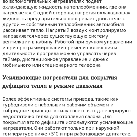
во вспомогательных нагре­вателях подает
охлаждающую жидкость на теплообменник, где она
нагревается. С одной стороны, нагретая охлаждающая
жидкость предварительно прогревает двигатель; с
дру­гой — собственный теплообменник автомобиля
рассеивает тепло. Нагретый воздух контролируемо
направляется через существу­ющую систему
вентиляции в кабину. Работой при ручном управлении
и при программиро­вании времени включения и
длительности прогрева можно управлять через
таймер, дис­танционное управление и даже с
мобильного или стационарного телефона.
Усиливающие нагреватели для покрытия
дефицита тепла в режиме движения
Более эффективные системы привода, та­кие как
турбодизели с небольшим рабочим объемом и
гибридные приводы, в силу своего к. п. д. генерируют
недостаточно тепла для отопления салона. Для
покрытия этого дефи­цита используются усиливающие
нагреватели. Они работают только при наружной
темпера­туре ниже +5°С и при работающем двигателе.