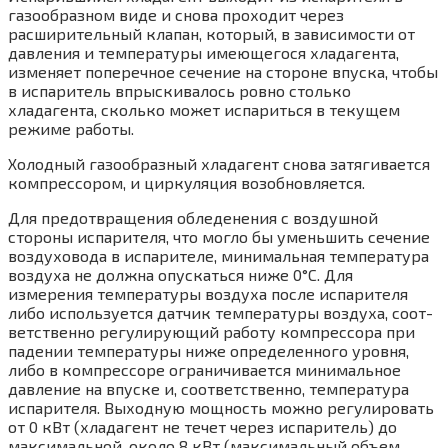
газообразном виде и снова про­ходит через
расширительный клапан, который, в зависимости от
давления и температуры имеющегося хладагента,
изменяет поперечное сечение на стороне впуска, чтобы
в испари­тель впрыскивалось ровно столько
хладагента, сколько может испариться в текущем
режиме работы.
Холодный газообразный хладагент снова затягивается
компрессором, и циркуляция возобновляется.
Для предотвращения обледенения с воз­душной
стороны испарителя, что могло бы уменьшить сечение
воздуховода в испарителе, минимальная температура
воздуха не должна опускаться ниже 0°С. Для
измерения темпе­ратуры воздуха после испарителя
либо ис­пользуется датчик температуры воздуха, соот­
ветственно регулирующий работу компрессора при
падении температуры ниже определенного уровня,
либо в компрессоре ограничивается минимальное
давление на впуске и, соответ­ственно, температура
испарителя. Выходную мощность можно регулировать
от 0 кВт (хла­дагент не течет через испаритель) до
макси­мальной, около 8 кВт (максимальный объем