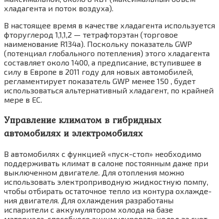
хладагента и поток воздуха).
В настоящее время в качестве хладагента используется
фторуглерод 1,1,1,2 — тетрафторэтан (торговое
наименование R134а). По­скольку показатель GWP
(потенциал глобаль­ного потепления) этого хладагента
составляет около 1400, а предписание, вступившее в
силу в Европе в 2011 году для новых автомобилей,
регламентирует показатель GWP менее 150 , будет
использоваться альтернативный хла­дагент, по крайней
мере в ЕС.
Управление климатом в гибридных
автомобилях и электромобилях
В автомобилях с функцией «пуск-стоп» не­обходимо
поддерживать климат в салоне по­стоянным даже при
выключенном двигателе. Для отопления можно
использовать электроприводную жидкостную помпу,
чтобы отби­рать остаточное тепло из контура охлажде­
ния двигателя. Для охлаждения разработаны
испарители с аккумулятором холода на базе
материала, способного аккумулировать холод за счет