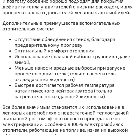
и поэтому осо­бенно хорошо подходят для покрытия
дефи­цита тепла у двигателей с низким расходом, и для
прогрева салона и двигателей легковых автомобилей.
Дополнительные преимущества вспомога­тельных
отопительных систем:
Отсутствие обледенения стекол, благодаря
предварительному прогреву;
Оптимальный комфорт отопления;
Использование спальной кабины грузо­вика даже
зимой;
Меньше износ и вредные выбросы при за­пуске
прогретого двигателя (только нагре­ватель
охлаждающей жидкости);
Быстрее достигается рабочая температура
каталитического нейтрализатора (только
нагреватель охлаждающей жидкости).
Все более значимым становится их исполь­зование в
легковых автомобилях с недо­статочной теплоотдачей,
вызванной ростом эффективности привода за счет
электрифи­кации. Особенно в 100% электромобилях
отопители, работающие на топливе, из-за их высокой