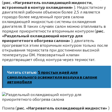
(
рис. «Нагреватель охлаждающей жидкости,
встроенный в контур охлаждения»
). Недостатком у
двигателей рабочим объемом более 2,5 л явля­ется
гораздо более медленный прогрев салона
охлаждающей жидкостью системы охлажде­ния
двигателя. В таких случаях салон можно отапливать в
порядке приоритетности вторич­ным контуром (
рис.
«Раздельный охлаждающий контур для
приоритетного обогрева салона»
); двигатель
прогрева­ется этим вторичным контуром только после
открывания термостата при достижении вы­сокой
температуры ОЖ. Невозвратный клапан
предотвращает обход контура через термостат.
Читать статью
5 простых идей для
самодельного освежителя воздуха в салоне
автомобиля
Помпа (
рис. «Нагреватель охлаждающей жидкости»
)