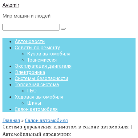
Перейти
Avtomir
к
Мир машин и людей
контенту
Поиск:
Автоновости
Советы по ремонту
Кузов автомобиля
Трансмиссия
Эксплуатация двигателя
Электроника
Системы безопасности
Топливная система
ГБО
Ходовая автомобиля
Шины
Салон автомобиля
Главная
»
Салон автомобиля
Система управления климатом в салоне автомобиля |
Автомобильный справочник