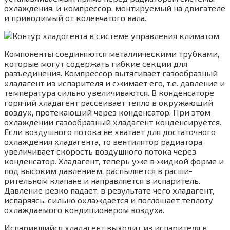
охлаждения, и компрессор, монтируемый на двигателе
и приводимый от коленчатого вала.
Компоненты соединяются металлическими трубками,
которые могут содержать гибкие секции для
разъединения. Компрессор вытя­гивает газообразный
хладагент из испарителя и сжимает его, т.е. давление и
температура сильно увеличиваются. В конденсаторе
горя­чий хладагент рассеивает тепло в окружающий
воздух, протекающий через конденсатор. При этом
охлаждении газообразный хладагент кон­денсируется.
Если воздушного потока не хва­тает для достаточного
охлаждения хладагента, то вентилятор радиатора
увеличивает скорость воздушного потока через
конденсатор. Хла­дагент, теперь уже в жидкой форме и
под высоким давлением, распыляется в расши­
рительном клапане и направляется в испари­тель.
Давление резко падает, в результате чего хладагент,
испаряясь, сильно охлаждается и поглощает теплоту
охлаждаемого кондицио­нером воздуха.
Испарившийся хладагент выходит из ис­парителя в