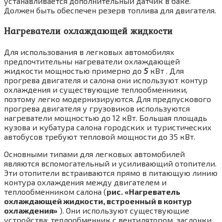
устанавливается допол­нительный датчик в баке.
Должен быть обе­спечен резерв топлива для двигателя.
Нагреватели охлаждающей жидкости
Для использования в легковых автомобилях
предпочтительны нагреватели охлаждающей
жидкости мощностью примерно до
5
кВт . Для
прогрева двигателя и салона они используют контур
охлаждения и существующие тепло­обменники,
поэтому легко модернизируются. Для предпускового
прогрева двигателя у гру­зовиков используются
нагреватели мощно­стью до 12 кВт. Большая площадь
кузова и кубатура салона городских и туристических
автобусов требуют тепловой мощности до 35 кВт.
Основными типами для легковых автомоби­лей
являются вспомогательный и усиливаю­щий отопители.
Эти отопители встраиваются прямо в питающую линию
контура охлажде­ния между двигателем и
теплообменником салона (
рис. «Нагреватель
охлаждающей жидкости, встроенный в контур
охлаждения»
). Они используют существую­щие
устройства: теплообменник с вентилято­ром, заслонки