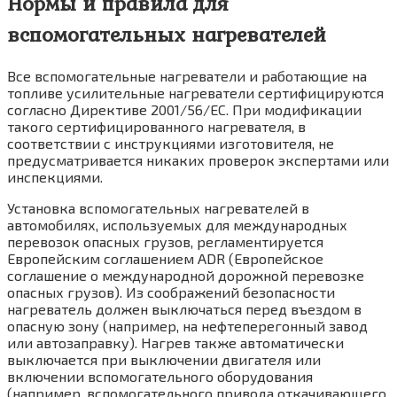
Нормы и правила для
вспомогательных нагревателей
Все вспомогательные нагреватели и рабо­тающие на
топливе усилительные нагрева­тели сертифицируются
согласно Директиве 2001/56/ЕС. При модификации
такого серти­фицированного нагревателя, в
соответствии с инструкциями изготовителя, не
предусма­тривается никаких проверок экспертами или
инспекциями.
Установка вспомогательных нагревателей в
автомобилях, используемых для между­народных
перевозок опасных грузов, регла­ментируется
Европейским соглашением ADR (Европейское
соглашение о международной дорожной перевозке
опасных грузов). Из соображений безопасности
нагреватель дол­жен выключаться перед въездом в
опасную зону (например, на нефтеперегонный завод
или автозаправку). Нагрев также автоматиче­ски
выключается при выключении двигателя или
включении вспомогательного оборудо­вания
(например, вспомогательного привода откачивающего