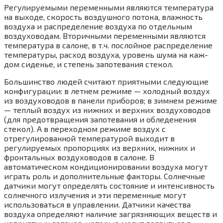
Регулируемыми переменными являются температура
на выходе, скорость воздушного потока, влажность
воздуха и распределение воздуха по отдельным
воздуховодам. Вторич­ными переменными являются
температура в салоне, в т.ч. послойное распределение
темпе­ратуры, расход воздуха, уровень шума на каж­
дом сиденье, и степень запотевания стекол.
Большинство людей считают приятными следующие
конфигурации: в летнем режиме — холодный воздух
из воздуховодов в панели приборов; в зимнем режиме
— теплый воз­дух из нижних и верхних воздуховодов
(для предотвращения запотевания и обледенения
стекол). А в переходном режиме воздух с
отрегулированной температурой выходит в
регулируемых пропорциях из верхних, ниж­них и
фронтальных воздуховодов в салоне. В
автоматическом кондиционировании воздуха могут
играть роль и дополнительные факторы. Солнечные
датчики могут определять состоя­ние и интенсивность
солнечного излучения и эти переменные могут
использоваться в управлении. Датчики качества
воздуха опреде­ляют наличие загрязняющих веществ и