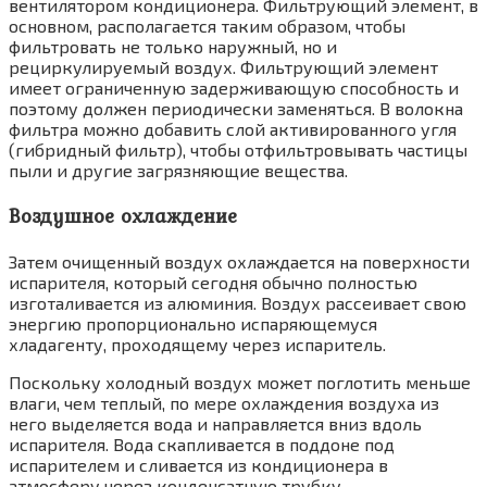
вентилятором кондицио­нера. Фильтрующий элемент, в
основном, рас­полагается таким образом, чтобы
фильтровать не только наружный, но и
рециркулируемый воздух. Фильтрующий элемент
имеет огра­ниченную задерживающую способность и
поэтому должен периодически заменяться. В волокна
фильтра можно добавить слой акти­вированного угля
(гибридный фильтр), чтобы отфильтровывать частицы
пыли и другие за­грязняющие вещества.
Воздушное охлаждение
Затем очищенный воздух охлаждается на поверхности
испарителя, который сегодня обычно полностью
изготаливается из алюминия. Воздух рассеивает свою
энергию про­порционально испаряющемуся
хладагенту, проходящему через испаритель.
Поскольку холодный воздух может поглотить меньше
влаги, чем теплый, по мере охлаждения воздуха из
него выделяется вода и направляется вниз вдоль
испарителя. Вода скапливается в под­доне под
испарителем и сливается из кондицио­нера в
атмосферу через конденсатную трубку.