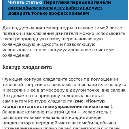
Читать статью
Перетяжка передней панели
автомобиля: почему эту работу следует
доверить только профессионалам
Для поддержания температуры в салоне зимой после
поездки и выключения двига­теля можно использовать
электроприводную помпу, перекачивающую
охлаждающую жид­кость и позволяющую
использовать тепло, аккумулированное в системе
охлаждения.
Контур хладагента
Функция контура хладагента состоит в по­глощении
тепловой энергии охлаждаемого в испарителе воздуха
и рассеянии ее в атмос­феру в другой точке, вне салона.
Это делается по принципу холодных потерь в
замкнутом контуре хладагента (
рис. «Контур
хладогента в системе управления климатом»
).
Основные компо­ненты этой цепи — испаритель с
расширительным клапаном в кондиционере,
конденсатор в передней части автомобиля, обычно
устанав­ливаемый прямо перед радиатором системы