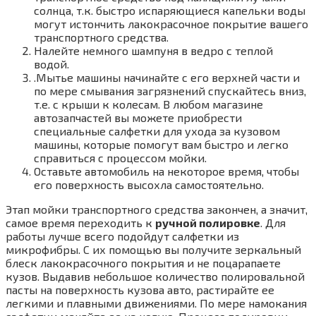
солнца, т.к. быстро испаряющиеся капельки воды
могут истончить лакокрасочное покрытие вашего
транспортного средства.
Налейте немного шампуня в ведро с теплой
водой.
.Мытье машины начинайте с его верхней части и
по мере смывания загрязнений спускайтесь вниз,
т.е. с крыши к колесам. В любом магазине
автозапчастей вы можете приобрести
специальные салфетки для ухода за кузовом
машины, которые помогут вам быстро и легко
справиться с процессом мойки.
Оставьте автомобиль на некоторое время, чтобы
его поверхность высохла самостоятельно.
Этап мойки транспортного средства закончен, а значит,
самое время переходить к
ручной полировке
. Для
работы лучше всего подойдут салфетки из
микрофибры. С их помощью вы получите зеркальный
блеск лакокрасочного покрытия и не поцарапаете
кузов. Выдавив небольшое количество полировальной
пасты на поверхность кузова авто, растирайте ее
легкими и плавными движениями. По мере намокания