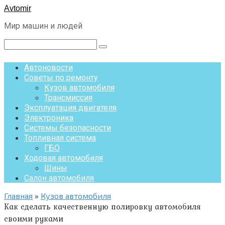
Перейти
Avtomir
к
Мир машин и людей
контенту
Поиск:
Автоновости
Советы по ремонту
Кузов автомобиля
Трансмиссия
Эксплуатация двигателя
Электроника
Системы безопасности
Топливная система
ГБО
Ходовая автомобиля
Шины
Салон автомобиля
Главная
»
Кузов автомобиля
Как сделать качественную полировку автомобиля
своими руками