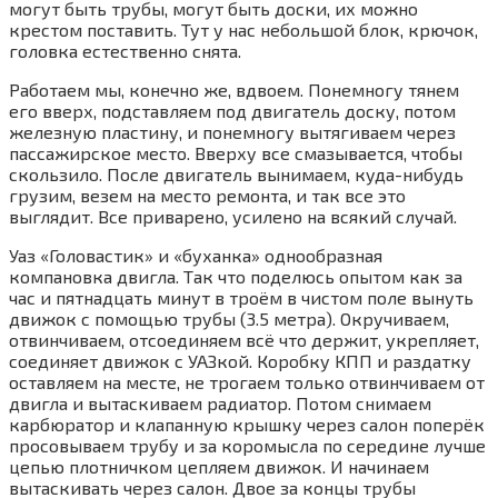
могут быть трубы, могут быть доски, их можно
крестом поставить. Тут у нас небольшой блок, крючок,
головка естественно снята.
Работаем мы, конечно же, вдвоем. Понемногу тянем
его вверх, подставляем под двигатель доску, потом
железную пластину, и понемногу вытягиваем через
пассажирское место. Вверху все смазывается, чтобы
скользило. После двигатель вынимаем, куда-нибудь
грузим, везем на место ремонта, и так все это
выглядит. Все приварено, усилено на всякий случай.
Уаз «Головастик» и «буханка» однообразная
компановка двигла. Так что поделюсь опытом как за
час и пятнадцать минут в троём в чистом поле вынуть
движок с помощью трубы (3.5 метра). Окручиваем,
отвинчиваем, отсоединяем всё что держит, укрепляет,
соединяет движок с УАЗкой. Коробку КПП и раздатку
оставляем на месте, не трогаем только отвинчиваем от
двигла и вытаскиваем радиатор. Потом снимаем
карбюратор и клапанную крышку через салон поперёк
просовываем трубу и за коромысла по середине лучше
цепью плотничком цепляем движок. И начинаем
вытаскивать через салон. Двое за концы трубы