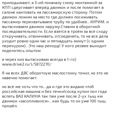
приподымают, а 3-ий поначалу снизу монтажкой за
КПП сдёргивает вперёд движок и после помогает в
салоне кантовать на пассажирскую сторону. Потом
движок ложим на место где должен посиживать
пассажир перехватываем трубу по удобнее…КУРИМ. и
вытаскиваем движок наружу.Ставим в оборотной
последовательности. Если взятся в троём за всё сходу
откручивать, отвинчивать, отсоеденять, то на все дела
уходит ровно один час и пятнадцать минут (с одним
перекуром)…Это наш рекорд! У кого резвее выходит
поделитесь опытом
я через низ вытаскиваю всегда в 1-го)
www.drive2.ru/l/5872270/
Я на всех ДВС оборотную маслосгонку точил, но это не
навечно помогает.
но всё же хоть что то…да и где это видано чтоб
российская машина и без течки!сосед купил пол года
вспять ВАЗ КАЛИНА так там уже после 2-ух тыщ км
движок «засопливился»…как будь то он уже 100 тыщ
прошёл.