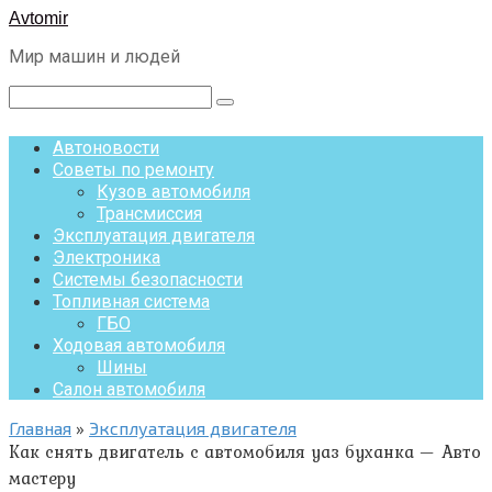
Перейти
Avtomir
к
Мир машин и людей
контенту
Поиск:
Автоновости
Советы по ремонту
Кузов автомобиля
Трансмиссия
Эксплуатация двигателя
Электроника
Системы безопасности
Топливная система
ГБО
Ходовая автомобиля
Шины
Салон автомобиля
Главная
»
Эксплуатация двигателя
Как снять двигатель с автомобиля уаз буханка — Авто
мастеру