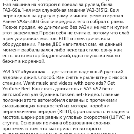
1-ая машина на которой я поехал за рулем, была
ГАЗ-69а. 1-ая моя служебная машина УАЗ-31512. Ее я
перекидвал на другую раму и чинил, ремонтировал…
Ранее УАЗа-3303 был очередной, его я собрал с рамы.
Позже продал, но длительно без УАЗки не мог и купил
этот экземпляр.Профи себя не считаю, потому что слаб
в регулировках мостов, КПП и электрическом
оборудовании. Ранее ДВС капиталил сам, на данный
момент разбалывался либо некогда стало, езжу как
есть, хотя мотор бодренький, одна неувязка масло
бежит а коренной.
УАЗ 452 «
буханка
» — достаточно надежный русский
вэдовый джип. Способ. Как снять крыльчатку с насоса
станции. Want music and videos with zero ads? Get
YouTube Red. Как снять двигатель с УАЗ 452 без с
автомобиля уаз буханка. fassen.net-Видео. Главные
поломки этого автомобиля связаны с протечками
смазывающих жидкостей из мотора, коробки
переключения передач (КПП), фронтального и заднего
мостов, шарниров равных угловых скоростей (ШРУС) и
ступиц. Основная причина образования схожих
протечек в том, что материал, из которого
выполняются уникальные сальники и прокладки