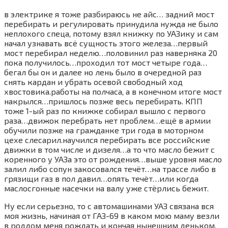
в электрике я тоже разбираюсь не айс… задний мост
перебирать и регулировать принудила нужда не было
неплохого спеца, потому взял книжку по УАЗику и сам
начал узнавать всё сущность этого железа…первый
мост перебирал неделю…половинил раз наверняка 20
пока получилось…проходил тот мост четыре года…
бегал бы он и далее но лень было в очередной раз
снять кардан и убрать осевой свободный ход
хвостовика.работы на полчаса, а в конечном итоге мост
накрылся…пришлось позже весь перебирать. КПП
тоже 1-ый раз по книжке собирал вышло с первого
раза…движок перебрать нет проблем…ещё в армии
обучили позже на гражданке три года в моторном
цехе слесарил.научился перебирать все российские
движки в том числе и дизеля…а то что масло бежит с
коренного у УАЗа это от рождения…выше уровня масло
залил либо сопун закосовался течёт…на трассе либо в
грязищи газ в пол давил…опять течёт…или когда
маслосгонные насечки на валу уже стёрлись бежит.
Ну если серьезно, то с автомашинами УАЗ связана вся
моя жизнь, начиная от ГАЗ-69 в каком мою маму везли
в роддом меня рождать и кончая нынешним деньком.