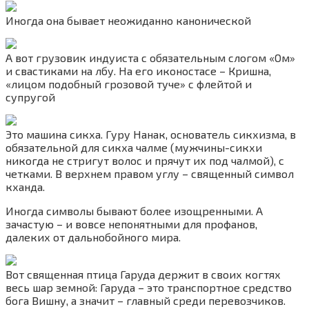
Иногда она бывает неожиданно канонической
А вот грузовик индуиста с обязательным слогом «Ом»
и свастиками на лбу. На его иконостасе – Кришна,
«лицом подобный грозовой туче» с флейтой и
супругой
Это машина сикха. Гуру Нанак, основатель сикхизма, в
обязательной для сикха чалме (мужчины-сикхи
никогда не стригут волос и прячут их под чалмой), с
четками. В верхнем правом углу – священный символ
кханда.
Иногда символы бывают более изощренными. А
зачастую – и вовсе непонятными для профанов,
далеких от дальнобойного мира.
Вот священная птица Гаруда держит в своих когтях
весь шар земной: Гаруда – это транспортное средство
бога Вишну, а значит – главный среди перевозчиков.