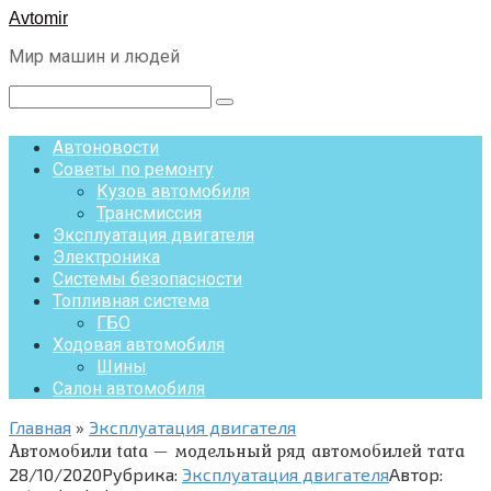
Перейти
Avtomir
к
Мир машин и людей
контенту
Поиск:
Автоновости
Советы по ремонту
Кузов автомобиля
Трансмиссия
Эксплуатация двигателя
Электроника
Системы безопасности
Топливная система
ГБО
Ходовая автомобиля
Шины
Салон автомобиля
Главная
»
Эксплуатация двигателя
Автомобили tata — модельный ряд автомобилей тата
28/10/2020
Рубрика:
Эксплуатация двигателя
Автор: