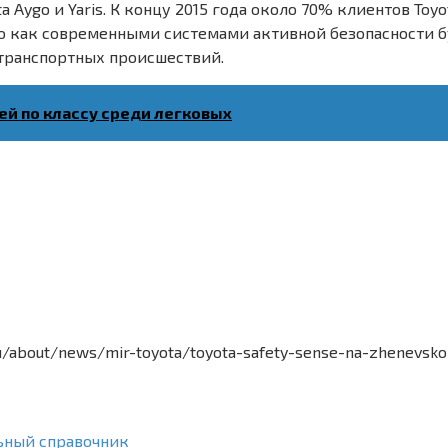
 Aygo и Yaris. К концу 2015 года около 70% клиентов Toy
ого как современными системами активной безопасности 
транспортных происшествий.
й по классу среди легковых
ru/about/news/mir-toyota/toyota-safety-sense-na-zhenevsko
ьный справочник