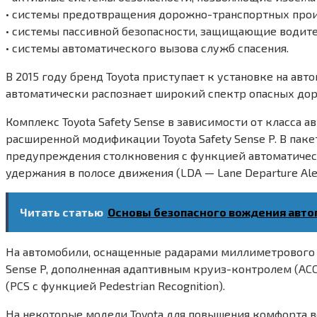
• системы предотвращения дорожно-транспортных про
• системы пассивной безопасности, защищающие водител
• системы автоматического вызова служб спасения.
В 2015 году бренд Toyota приступает к установке на ав
автоматически распознает широкий спектр опасных дор
Комплекс Toyota Safety Sense в зависимости от класса а
расширенной модификации Toyota Safety Sense P. В пак
предупреждения столкновения с функцией автоматическ
удержания в полосе движения (LDA — Lane Departure Aler
Читать статью
Основы безопасного вождения авт
На автомобили, оснащенные радарами миллиметрового ди
Sense P, дополненная адаптивным круиз-контролем (ACC
(PCS c функцией Pedestrian Recognition).
На некоторые модели Toyota для повышения комфорта в