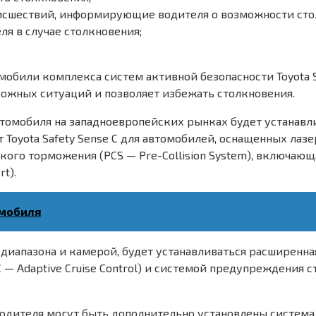
исшествий, информирующие водителя о возможности сто
я в случае столкновения;
томобили комплекса систем активной безопасности Toyota
ожных ситуаций и позволяет избежать столкновения.
втомобиля на западноевропейских рынках будет устанавлив
ет Toyota Safety Sense C для автомобилей, оснащенных л
ого торможения (PCS — Pre-Collision System), включающ
t).
омобиля
апазона и камерой, будет устанавливаться расширенная 
 — Adaptive Cruise Control) и системой предупреждения
одителя могут быть дополнительно установлены система