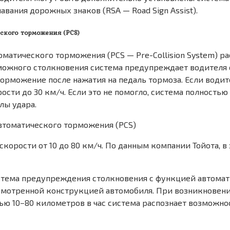
авания дорожных знаков (RSA — Road Sign Assist).
ского торможения (PCS)
атического торможения (PCS — Pre-Collision System) ра
зможного столкновения система предупреждает водител
орможение после нажатия на педаль тормоза. Если водит
сти до 30 км/ч. Если это не помогло, система полность
лы удара.
корости от 10 до 80 км/ч. По данным компании Тойота, 
система предупреждения столкновения с функцией автома
усмотренной конструкцией автомобиля. При возникновен
ью 10−80 километров в час система распознает возможно