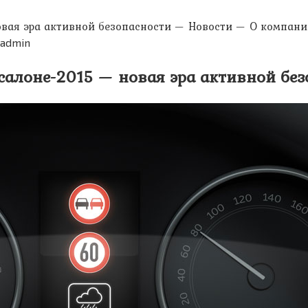
новая эра активной безопасности — Новости — О компан
radmin
осалоне-2015 — новая эра активной бе