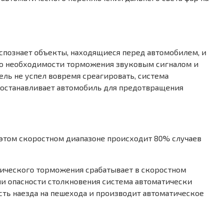
спознает объекты, находящиеся перед автомобилем, и
я о необходимости торможения звуковым сигналом и
ель не успел вовремя среагировать, система
ю останавливает автомобиль для предотвращения
в этом скоростном диапазоне происходит 80% случаев
тического торможения срабатывает в скоростном
ии опасности столкновения система автоматически
сть наезда на пешехода и производит автоматическое