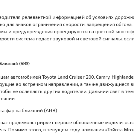
водителя релевантной информацией об условиях дорожно
о для знаков ограничения скорости, запрещения обгона,
стемы и предупреждения проецируются на цветной много
орости система подает звуковой и световой сигналы, ес
 ближний (AHB)
ам автомобилей Toyota Land Cruiser 200, Camry, Highland
идущие во встречном направлении, а также движущиеся 
тобы не ослеплять других водителей. Дальний свет в тем
тоянии.
опа» продемонстрирует первые обновленные модели, осн
Avensis. Помимо этого, в текущем году компания «Тойота М