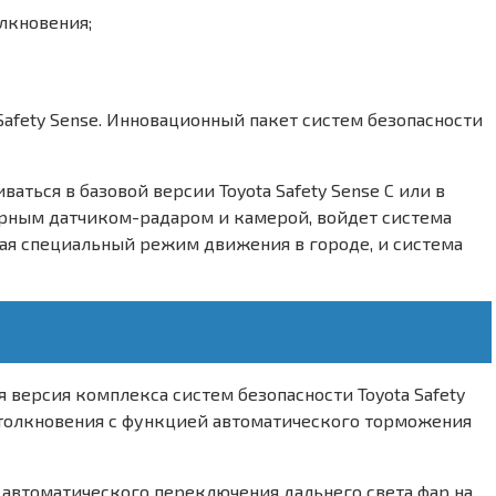
лкновения;
 Safety Sense. Инновационный пакет систем безопасности
аться в базовой версии Toyota Safety Sense C или в
азерным датчиком-радаром и камерой, войдет система
ая специальный режим движения в городе, и система
версия комплекса систем безопасности Toyota Safety
 столкновения с функцией автоматического торможения
 автоматического переключения дальнего света фар на