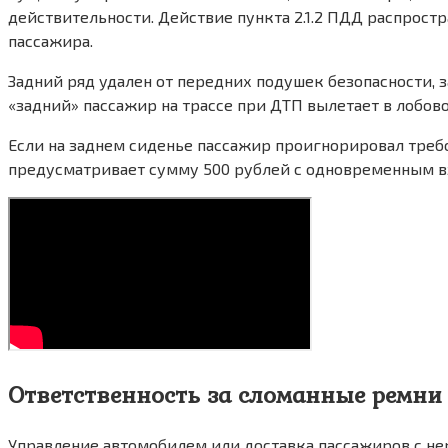
действительности. Действие пункта 2.1.2 ПДД распрост
пассажира.
Задний ряд удален от передних подушек безопасности, 
«задний» пассажир на трассе при ДТП вылетает в лобово
Если на заднем сиденье пассажир проигнорировал требов
предусматривает сумму 500 рублей с одновременным вз
Ответственность за сломанные ремни
Управление автомобилем или доставка пассажиров с не