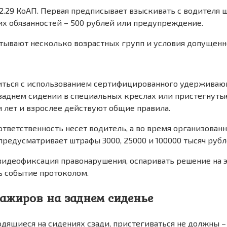
12.29 КоАП. Первая предписывает взыскивать с водителя 
оих обязанностей – 500 рублей или предупреждение.
итывают несколько возрастных групп и условия допущен
иться с использованием сертифицированного удерживаю
а заднем сидении в специальных креслах или пристегнут
 лет и взрослее действуют общие правила.
ответственность несет водитель, а во время организова
 предусматривает штрафы 3000, 25000 и 100000 тысяч рубл
идеофиксация правонарушения, оспаривать решение на э
ь событие протоколом.
ажиров на заднем сиденье
дящиеся на сидениях сзади, пристегиваться не должны – 