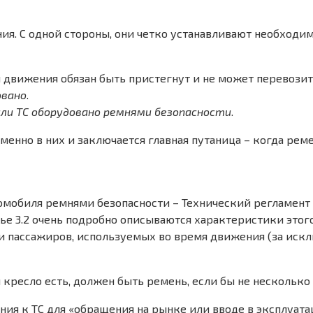
я. С одной стороны, они четко устанавливают необходи
мя движения обязан быть пристегнут и не может перевози
овано
.
сли ТС оборудовано ремнями безопасности
.
нно в них и заключается главная путаница – когда ремен
омобиля ремнями безопасности – Технический регламент
атье 3.2 очень подробно описываются характеристики этог
я и пассажиров, используемых во время движения (за иск
 кресло есть, должен быть ремень, если бы не несколько 
ия к ТС для «обращения на рынке или вводе в эксплуатац