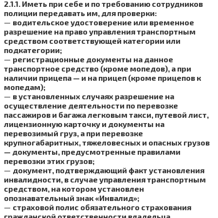
2.1.1. Иметь при себе и по требованию сотрудников
полиции передавать им, для проверки:
—
водительское удостоверение или временное
разрешение на право управления транспортным
средством соответствующей категории или
подкатегории;
—
регистрационные документы на данное
транспортное средство (кроме мопедов), а при
наличии прицепа — и на прицеп (кроме прицепов к
мопедам);
—
в установленных случаях разрешение на
осуществление деятельности по перевозке
пассажиров и багажа легковым такси, путевой лист,
лицензионную карточку и документы на
перевозимый груз, а при перевозке
крупногабаритных, тяжеловесных и опасных грузов
— документы, предусмотренные правилами
перевозки этих грузов;
—
документ, подтверждающий факт установления
инвалидности, в случае управления транспортным
средством, на котором установлен
опознавательный знак «Инвалид»;
—
страховой полис обязательного страхования
гражданской ответственности владельца