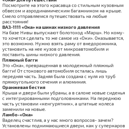
Посмотрите на этого красавца со стильным кузовным
обвесом и аэродинамическим багажником на крыше.
Смело отправляемся путешествовать на любые
расстояния!
ВАЗ-1111 «Ока» на шинах низкого давления
На базе Нивы выпускают болотоход «Марш». Но кому-
то хочется сделать то же самое из «Оки». Оказывается,
это возможно. Нужно взять раму от внедорожника,
установить на нее кузов от микроавтомобиля и
поставить шины низкого давления.
Пляжный багги
Это «Ока», превращенная в молодежный пляжный
багги! От стокового автомобиля осталась лишь
передняя часть. Задняя была создана с нуля из труб
прямоугольного сечения и алюминия.
Оранжевая бестия
Крыша и двери были убраны, а в салоне новые сиденья
с интегрированными подголовниками. На переднюю
часть установии «кенгурятник», а штатные колеса
заменили на новые.
Ламбо-«Ока»
Ваделец счастлив, а у нас много вопросов- зачем?
Установлены поднимающиеся двери, как у суперкаров