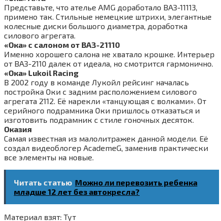
Представьте, что ателье AMG доработало ВАЗ-11113,
примено так. Стильные немецкие штрихи, элегантные
колесные диски большого диаметра, доработка
силового агрегата.
«Ока» с салоном от ВАЗ-21110
Именно хорошего салона не хватало крошке. Интерьер
от ВАЗ-2110 далек от идеала, но смотрится гармонично.
«Ока» Lukoil Racing
В 2002 году в команде Лукойл рейсинг началась
постройка Оки с задним расположением силового
агрегата 2112. Её нарекли «танцующая с волками». От
серийного подрамника Оки пришлось отказаться и
изготовить подрамник с стиле гоночных десяток.
Оказия
Самая известная из малолитражек данной модели. Её
создал видеоблогер AcademeG, заменив практически
все элементы на новые.
Читать статью
Можно ли перевозить ребенка
младше 12 лет без автокресла?
Материал взят: Тут