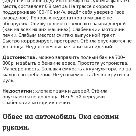
(идут почти ровно). Длина шлейфа на сухом асфальте с
места, составляет 0.8 метра. На трассе скорость
поддерживаю 100-110 км/ч, ведёт себя уверено (всё
заводское). Роковых недостатков в машине не
обнаружил. Опишу недочёты: хлопают замки дверей
(как на всех наших машинах). Слабенький моторчик
печки. Слабым местом считаю выпускной тракт.
Быстро коррозирует, прогорает. Стёкла опускаются не
до конца. Недолговечные механизмы сидений.
Достоинства
: можно заправить полный бак на 700-
800р, и забыть о бензине вовсе. Простота устройства.
Манёвренность. Большая ёмкость аккумулятора, из-за
малого потребления. Не угоняемость. Легко крутится
руль.
Недостатки
: хлопают замки дверей. Стёкла
опускаются не до конца. Нет 5-ой передачи.
Слабенький моторчик печки.
Обвес на автомобиль Ока своими
руками.