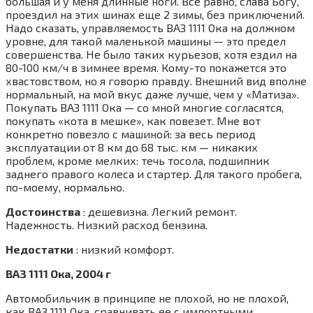
большая и у меня длинные ноги. Все равно, слава Богу,
проездил на этих шинах еще 2 зимы, без приключений.
Надо сказать, управляемость ВАЗ 1111 Ока на должном
уровне, для такой маленькой машины — это предел
совершенства. Не было таких курьезов, хотя ездил на
80-100 км/ч в зимнее время. Кому-то покажется это
хвастовством, но я говорю правду. Внешний вид вполне
нормальный, на мой вкус даже лучше, чем у «Матиза».
Покупать ВАЗ 1111 Ока — со мной многие согласятся,
покупать «кота в мешке», как повезет. Мне вот
конкретно повезло с машиной: за весь период
эксплуатации от 8 км до 68 тыс. км — никаких
проблем, кроме мелких: течь тосола, подшипник
заднего правого колеса и стартер. Для такого пробега,
по-моему, нормально.
Достоинства
: дешевизна. Легкий ремонт.
Надежность. Низкий расход бензина.
Недостатки
: низкий комфорт.
ВАЗ 1111 Ока, 2004 г
Автомобильчик в принципе не плохой, но не плохой,
как ВАЗ 1111 Ока, сравнивать ее с импортными