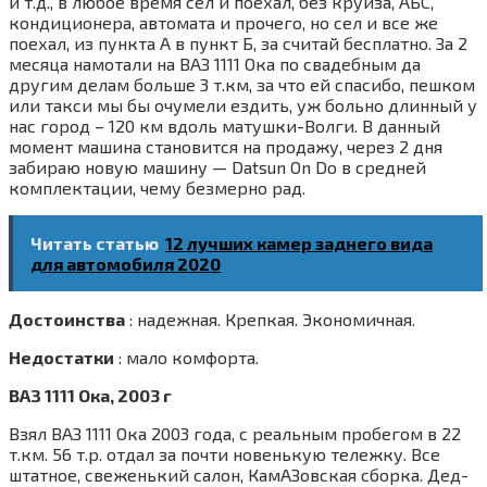
и т.д., в любое время сел и поехал, без круиза, АБС,
кондиционера, автомата и прочего, но сел и все же
поехал, из пункта А в пункт Б, за считай бесплатно. За 2
месяца намотали на ВАЗ 1111 Ока по свадебным да
другим делам больше 3 т.км, за что ей спасибо, пешком
или такси мы бы очумели ездить, уж больно длинный у
нас город – 120 км вдоль матушки-Волги. В данный
момент машина становится на продажу, через 2 дня
забираю новую машину — Datsun On Do в средней
комплектации, чему безмерно рад.
Читать статью
12 лучших камер заднего вида
для автомобиля 2020
Достоинства
: надежная. Крепкая. Экономичная.
Недостатки
: мало комфорта.
ВАЗ 1111 Ока, 2003 г
Взял ВАЗ 1111 Ока 2003 года, с реальным пробегом в 22
т.км. 56 т.р. отдал за почти новенькую тележку. Все
штатное, свеженький салон, КамАЗовская сборка. Дед-