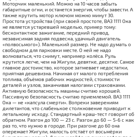
Моторчик маленький. Можно на 10 часов забыть
габаритные огни, и останется энергия, чтобы завести. А
также крутить мотор ключом можно минут 30.
Простота устройства (при своей простоте, ВАЗ 1111 Ока
не является устаревшей моделью, пример тому:
бесконтактное зажигание, передний привод,
независимая задняя подвеска, удачный двигатель
«полвосьмого»). Маленький размер. Не надо думать о
свободном для парковки месте. О ней не надо
волноваться, что снимут, например колёса. Руль
крутится легче, чем на Жигули, девятке, десятке. Самое
главное достоинство, которое затмевает недостатки,
приятная дешевизна. Начиная от малого потребления
топлива, объёмов рабочих жидкостей, стоимости
деталей и узлов, заканчивая налогами страховками.
Активную безопасность машины считаю хорошей.
Пассивную безопасность считаю приемлемой. ВАЗ 1111
Ока — не «капсула смерти». Вопреки заверениям
дилетантов, что слабенькое столкновение приводит к
летальному исходу. Cтандартный краш-тест говорит об
обратном. Разгон до 100 — 23 с. Разгон до 60 — 5-6 с как
раз то, что нужно в городе. При разгоне до 60 она
опережает Жигули, малость отстаёт от восьмёрки