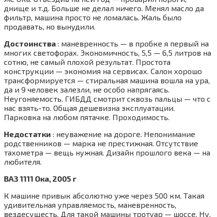
днище и т.д. Больше не делал ничего. Менял масло да
фильтр, машина просто не ломалась. Жаль было
продавать, но вынудили.
Достоинства
: маневренность — в пробке я первый на
многих светофорах. Экономичность, 5,5 — 6,5 литров на
сотню, не самый плохой результат. Простота
конструкции — экономия на сервисах. Салон хорошо
трансформируется — стиральная машина вошла на ура,
да и 9 человек залезли, не особо напрягаясь.
Неугоняемость. ГИБДД смотрит сквозь пальцы — что с
нас взять-то. Общая дешевизна эксплуатации.
Парковка на любом пятачке. Проходимость.
Недостатки
: неуважение на дороге. Непонимание
родственников — марка не престижная. Отсутствие
тахометра — вещь нужная. Дизайн прошлого века — на
любителя.
ВАЗ 1111 Ока, 2005 г
К машине привык абсолютно уже через 500 км. Такая
удивительная управляемость, маневренность,
вездесущесть. Для такой машины тротуар — шоссе. Ну,