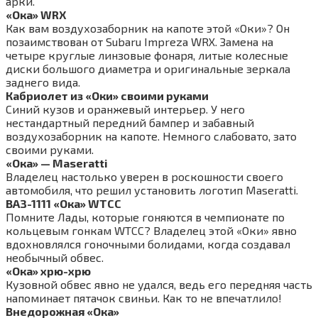
арки.
«Ока» WRX
Как вам воздухозаборник на капоте этой «Оки»? Он
позаимствован от Subaru Impreza WRX. Замена на
четыре круглые линзовые фонаря, литые колесные
диски большого диаметра и оригинальные зеркала
заднего вида.
Кабриолет из «Оки» своими руками
Синий кузов и оранжевый интерьер. У него
нестандартный передний бампер и забавный
воздухозаборник на капоте. Немного слабовато, зато
своими руками.
«Ока» — Maseratti
Владелец настолько уверен в роскошности своего
автомобиля, что решил установить логотип Maseratti.
ВАЗ-1111 «Ока» WTCC
Помните Лады, которые гоняются в чемпионате по
кольцевым гонкам WTCC? Владелец этой «Оки» явно
вдохновлялся гоночными болидами, когда создавал
необычный обвес.
«Ока» хрю-хрю
Кузовной обвес явно не удался, ведь его передняя часть
напоминает пятачок свиньи. Как то не впечатлило!
Внедорожная «Ока»