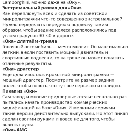
Lamborghini, можно даже на «Оку».
Экстремальный развал для «Оки»
Как переплюнуть всех и сделать из советской
микролитражки что-то совершенно экстремальное?
Нужно переделать переднюю подвеску таким
образом, чтобы задние колеса расположились под
углом градусов 30-40 к дороге.
«Ока» для тайм-триала
Гоночный автомобиль — мечта многих. Он максимально
легкий, а если поставить мощный двигатель и
спортивные подвески, то на треке он может показать
отличные результаты.
«Ока» драгстер
Еще одна ипостась крохотной микролитражки —
мощный драгстер. Посмотрите на размер задних
колес, чтобы понять, что тут всё серьезно и солидно.
Пикап из «Оки»
Сам завод и многие придворные ателье несколько раз
пытались начать производство коммерческих
модификаций на базе «Оки». И мелкими сериями
такие версии действительно выпускали. Но этот пикап
сделан своими руками и вовсе не для того, чтобы
возить грузы.
«Ока» AMG