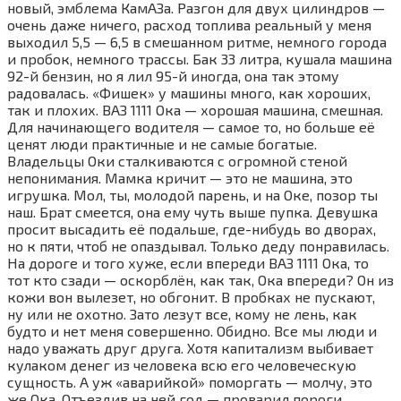
новый, эмблема КамАЗа. Разгон для двух цилиндров —
очень даже ничего, расход топлива реальный у меня
выходил 5,5 — 6,5 в смешанном ритме, немного города
и пробок, немного трассы. Бак 33 литра, кушала машина
92-й бензин, но я лил 95-й иногда, она так этому
радовалась. «Фишек» у машины много, как хороших,
так и плохих. ВАЗ 1111 Ока — хорошая машина, смешная.
Для начинающего водителя — самое то, но больше её
ценят люди практичные и не самые богатые.
Владельцы Оки сталкиваются с огромной стеной
непонимания. Мамка кричит — это не машина, это
игрушка. Мол, ты, молодой парень, и на Оке, позор ты
наш. Брат смеется, она ему чуть выше пупка. Девушка
просит высадить её подальше, где-нибудь во дворах,
но к пяти, чтоб не опаздывал. Только деду понравилась.
На дороге и того хуже, если впереди ВАЗ 1111 Ока, то
тот кто сзади — оскорблён, как так, Ока впереди? Он из
кожи вон вылезет, но обгонит. В пробках не пускают,
ну или не охотно. Зато лезут все, кому не лень, как
будто и нет меня совершенно. Обидно. Все мы люди и
надо уважать друг друга. Хотя капитализм выбивает
кулаком денег из человека всю его человеческую
сущность. А уж «аварийкой» поморгать — молчу, это
же Ока. Отъездив на ней год — проварил пороги,