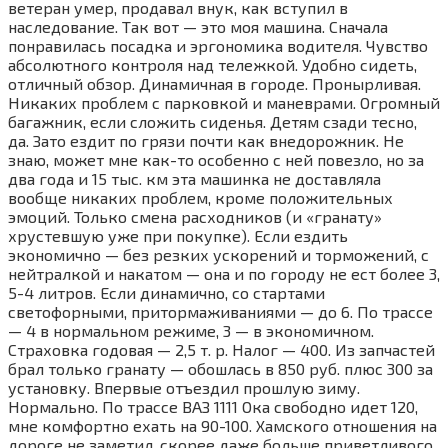
ветеран умер, продавал внук, как вступил в
наследование. Так вот — это моя машина. Сначала
понравилась посадка и эргономика водителя. Чувство
абсолютного контроля над тележкой. Удобно сидеть,
отличный обзор. Динамичная в городе. Пронырливая.
Никаких проблем с парковкой и маневрами. Огромный
багажник, если сложить сиденья. Детям сзади тесно,
да. Зато ездит по грязи почти как внедорожник. Не
знаю, может мне как-то особенно с ней повезло, но за
два года и 15 тыс. км эта машинка не доставляла
вообще никаких проблем, кроме положительных
эмоций. Только смена расходников (и «гранату»
хрустевшую уже при покупке). Если ездить
экономично — без резких ускорений и торможений, с
нейтралкой и накатом — она и по городу не ест более 3,
5-4 литров. Если динамично, со стартами
светофорными, притормаживаниями — до 6. По трассе
— 4 в нормальном режиме, 3 — в экономичном.
Страховка годовая — 2,5 т. р. Налог — 400. Из запчастей
брал только гранату — обошлась в 850 руб. плюс 300 за
установку. Впервые отъездил прошлую зиму.
Нормально. По трассе ВАЗ 1111 Ока свободно идет 120,
мне комфортно ехать на 90-100. Хамского отношения на
дороге не заметил, скорее даже больше приветливого.