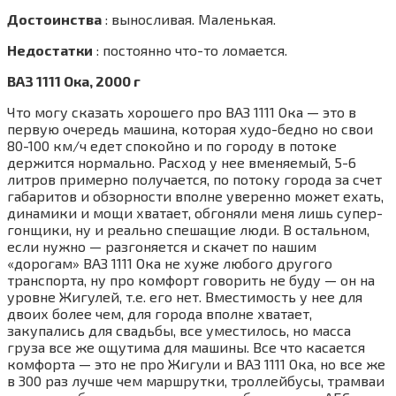
Достоинства
: выносливая. Маленькая.
Недостатки
: постоянно что-то ломается.
ВАЗ 1111 Ока, 2000 г
Что могу сказать хорошего про ВАЗ 1111 Ока — это в
первую очередь машина, которая худо-бедно но свои
80-100 км/ч едет спокойно и по городу в потоке
держится нормально. Расход у нее вменяемый, 5-6
литров примерно получается, по потоку города за счет
габаритов и обзорности вполне уверенно может ехать,
динамики и мощи хватает, обгоняли меня лишь супер-
гонщики, ну и реально спешащие люди. В остальном,
если нужно — разгоняется и скачет по нашим
«дорогам» ВАЗ 1111 Ока не хуже любого другого
транспорта, ну про комфорт говорить не буду — он на
уровне Жигулей, т.е. его нет. Вместимость у нее для
двоих более чем, для города вполне хватает,
закупались для свадьбы, все уместилось, но масса
груза все же ощутима для машины. Все что касается
комфорта — это не про Жигули и ВАЗ 1111 Ока, но все же
в 300 раз лучше чем маршрутки, троллейбусы, трамваи