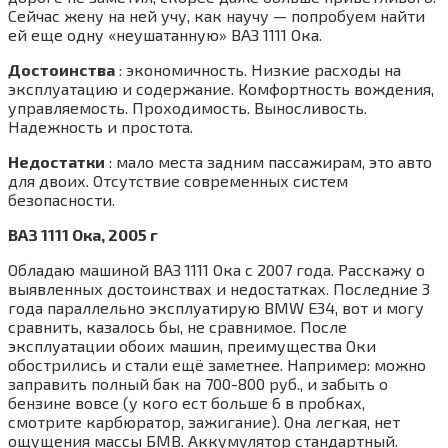
Сейчас жену на ней учу, как научу — попробуем найти
ей еще одну «неушатанную» ВАЗ 1111 Ока.
Достоинства
: экономичность. Низкие расходы на
эксплуатацию и содержание. Комфортность вождения,
управляемость. Проходимость. Выносливость.
Надежность и простота.
Недостатки
: мало места задним пассажирам, это авто
для двоих. Отсутствие современных систем
безопасности.
ВАЗ 1111 Ока, 2005 г
Обладаю машиной ВАЗ 1111 Ока с 2007 года. Расскажу о
выявленных достоинствах и недостатках. Последние 3
года параллельно эксплуатирую BMW Е34, вот и могу
сравнить, казалось бы, не сравнимое. После
эксплуатации обоих машин, преимущества Оки
обострились и стали ещё заметнее. Например: можно
заправить полный бак на 700-800 руб., и забыть о
бензине вовсе (у кого ест больше 6 в пробках,
смотрите карбюратор, зажигание). Она легкая, нет
ощущения массы БМВ. Аккумулятор стандартный.