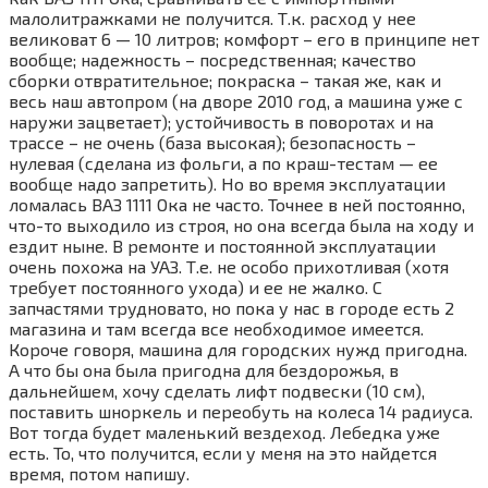
малолитражками не получится. Т.к. расход у нее
великоват 6 — 10 литров; комфорт – его в принципе нет
вообще; надежность – посредственная; качество
сборки отвратительное; покраска – такая же, как и
весь наш автопром (на дворе 2010 год, а машина уже с
наружи зацветает); устойчивость в поворотах и на
трассе – не очень (база высокая); безопасность –
нулевая (сделана из фольги, а по краш-тестам — ее
вообще надо запретить). Но во время эксплуатации
ломалась ВАЗ 1111 Ока не часто. Точнее в ней постоянно,
что-то выходило из строя, но она всегда была на ходу и
ездит ныне. В ремонте и постоянной эксплуатации
очень похожа на УАЗ. Т.е. не особо прихотливая (хотя
требует постоянного ухода) и ее не жалко. С
запчастями трудновато, но пока у нас в городе есть 2
магазина и там всегда все необходимое имеется.
Короче говоря, машина для городских нужд пригодна.
А что бы она была пригодна для бездорожья, в
дальнейшем, хочу сделать лифт подвески (10 см),
поставить шноркель и переобуть на колеса 14 радиуса.
Вот тогда будет маленький вездеход. Лебедка уже
есть. То, что получится, если у меня на это найдется
время, потом напишу.