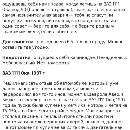
ощущаешь себя камикадзе, когда летишь на ВАЗ 1111
Ока под 90 (больше — страшно), знаешь, что если какая
самая незначительная авария — тебя не спасут ни
подушки, ни кузов, ничто. Тем, кто покупает только
один совет — берите для себя. Не берите родным,
знакомым, жене, если любите её.
Достоинства
: расход всего 6.5 -7 л по городу. Можно
оставить где угодно.
Недостатки
: ощущаешь себя камикадзе. Ненадёжный.
Небезопасный. Нет комфорта.
ВАЗ 1111 Ока, 1997 г
Решил написать отзыв об автомобиле, который уже
давно, наверное, в металлоломе, а может и
переродился во что-то иное, может в Шевроле Авео, а
может в швеллер, кто его знает. Итак, ВАЗ 1111 Ока, 1997
год выпуска, была куплена у лётчика, который летал на
ТУ-134, а на Оке ездил крайне редко. Машина просто
стояла в гараже и гнила. В итоге сгнили пороги и
подкрылки около передних дверей, немного, днище.
На тот момент я купил её за 23 тысячи, двигатель как