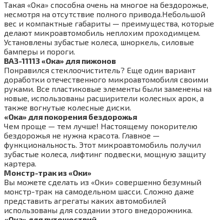
Такая «Ока» способна очень на многое на бездорожье,
несмотря на отсутствие полного привода.Небольшой
вес и компактные габариты — преимущества, которые
делают микроавтомобиль неплохим проходимцем.
Установлены зубастые колеса, шноркель, силовые
бамперы и пороги.
ВАЗ-11113 «Ока» для пижонов
Понравился стеклоочиститель? Еще один вариант
доработки отечественного микроавтомобиля своими
руками. Все пластиковые элементы были заменены на
новые, использованы расширители колесных арок, а
также вогнутые колесные диски.
«Ока» для покорения бездорожья
Чем проще — тем лучше! Настоящему покорителю
бездорожья не нужна красота. Главное —
функциональность. Этот микроавтомобиль получил
зубастые колеса, лифтинг подвески, мощную защиту
картера.
Монстр-трак из «Оки»
Вы можете сделать из «Оки» совершенно безумный
монстр-трак на самодельном шасси. Сложно даже
представить агрегаты каких автомобилей
использованы для создании этого внедорожника.
«Ока» для путешествий