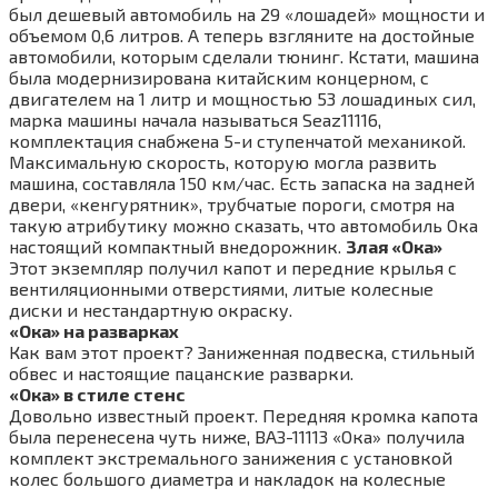
был дешевый автомобиль на 29 «лошадей» мощности и
объемом 0,6 литров. А теперь взгляните на достойные
автомобили, которым сделали тюнинг. Кстати, машина
была модернизирована китайским концерном, с
двигателем на 1 литр и мощностью 53 лошадиных сил,
марка машины начала называться Seaz11116,
комплектация снабжена 5-и ступенчатой механикой.
Максимальную скорость, которую могла развить
машина, составляла 150 км/час. Есть запаска на задней
двери, «кенгурятник», трубчатые пороги, смотря на
такую атрибутику можно сказать, что автомобиль Ока
настоящий компактный внедорожник.
Злая «Ока»
Этот экземпляр получил капот и передние крылья с
вентиляционными отверстиями, литые колесные
диски и нестандартную окраску.
«Ока» на разварках
Как вам этот проект? Заниженная подвеска, стильный
обвес и настоящие пацанские разварки.
«Ока» в стиле стенс
Довольно известный проект. Передняя кромка капота
была перенесена чуть ниже, ВАЗ-11113 «Ока» получила
комплект экстремального занижения с установкой
колес большого диаметра и накладок на колесные