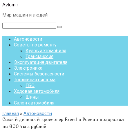
Перейти
Avtomir
к
Мир машин и людей
контенту
Поиск:
Автоновости
Советы по ремонту
Кузов автомобиля
Трансмиссия
Эксплуатация двигателя
Электроника
Системы безопасности
Топливная система
ГБО
Ходовая автомобиля
Шины
Салон автомобиля
Главная
»
Автоновости
Самый дешевый кроссовер Exeed в России подорожал
на 600 тыс. рублей