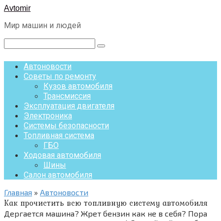
Перейти
Avtomir
к
Мир машин и людей
контенту
Поиск:
Автоновости
Советы по ремонту
Кузов автомобиля
Трансмиссия
Эксплуатация двигателя
Электроника
Системы безопасности
Топливная система
ГБО
Ходовая автомобиля
Шины
Салон автомобиля
Главная
»
Автоновости
Как прочистить всю топливную систему автомобиля
Дергается машина? Жрет бензин как не в себя? Пора