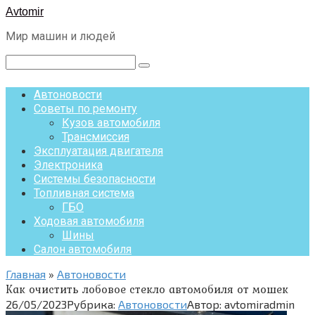
Перейти
Avtomir
к
Мир машин и людей
контенту
Поиск:
Автоновости
Советы по ремонту
Кузов автомобиля
Трансмиссия
Эксплуатация двигателя
Электроника
Системы безопасности
Топливная система
ГБО
Ходовая автомобиля
Шины
Салон автомобиля
Главная
»
Автоновости
Как очистить лобовое стекло автомобиля от мошек
26/05/2023
Рубрика:
Автоновости
Автор:
avtomiradmin