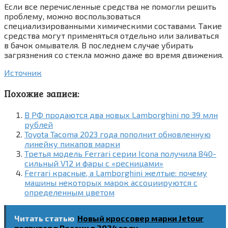
Если все перечисленные средства не помогли решить
проблему, можно воспользоваться
специализированными химическими составами. Такие
средства могут применяться отдельно или заливаться
в бачок омывателя. В последнем случае убирать
загрязнения со стекла можно даже во время движения.
Источник
Похожие записи:
В РФ продаются два новых Lamborghini по 39 млн
рублей
Toyota Tacoma 2023 года пополнит обновленную
линейку пикапов марки
Третья модель Ferrari серии Icona получила 840-
сильный V12 и фары с «ресницами»
Ferrari красные, а Lamborghini желтые: почему
машины некоторых марок ассоциируются с
определенным цветом
Читать статью
Новый кроссовер марки Jetour
появится в России в 2024 году