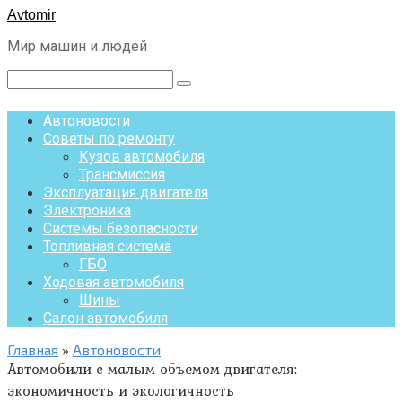
Перейти
Avtomir
к
Мир машин и людей
контенту
Поиск:
Автоновости
Советы по ремонту
Кузов автомобиля
Трансмиссия
Эксплуатация двигателя
Электроника
Системы безопасности
Топливная система
ГБО
Ходовая автомобиля
Шины
Салон автомобиля
Главная
»
Автоновости
Автомобили с малым объемом двигателя:
экономичность и экологичность