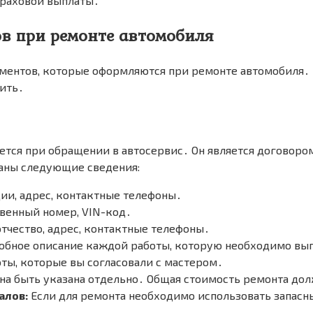
траховой выплаты․
в при ремонте автомобиля
ментов, которые оформляются при ремонте автомобиля․ 
рить․
ется при обращении в автосервис․ Он является договоро
заны следующие сведения:
и, адрес, контактные телефоны․
твенный номер, VIN-код․
тчество, адрес, контактные телефоны․
бное описание каждой работы, которую необходимо выпо
оты, которые вы согласовали с мастером․
а быть указана отдельно․ Общая стоимость ремонта долж
алов:
Если для ремонта необходимо использовать запасн