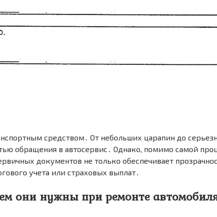
ранспортным средством․ От небольших царапин до серьез
тью обращения в автосервис․ Однако, помимо самой про
вичных документов не только обеспечивает прозрачност
огового учета или страховых выплат․
чем они нужны при ремонте автомобил