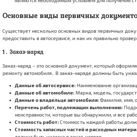
являются необходимым условием для получения с
Основные виды первичных документо
Существует несколько основных видов первичных доку
предоставить в автосервисе, и как их правильно прове
1․ Заказ-наряд
Заказ-наряд – это основной документ, который оформля
ремонту автомобиля․ В заказ-наряде должны быть ука
Данные об автосервисе:
Наименование организаци
Данные об автомобиле:
Марка, модель, государс
Данные о владельце автомобиля:
Фамилия, имя, о
Перечень работ, подлежащих выполнению:
Подро
неисправности, которые вы обнаружили, и все раб
Стоимость работ:
Стоимость каждой работы должн
Стоимость запасных частей и расходных матери
должна быть указана в заказ-наряде․