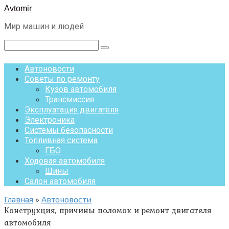
Перейти
Avtomir
к
Мир машин и людей
контенту
Поиск:
Автоновости
Советы по ремонту
Кузов автомобиля
Трансмиссия
Эксплуатация двигателя
Электроника
Системы безопасности
Топливная система
ГБО
Ходовая автомобиля
Шины
Салон автомобиля
Главная
»
Автоновости
Конструкция, причины поломок и ремонт двигателя
автомобиля