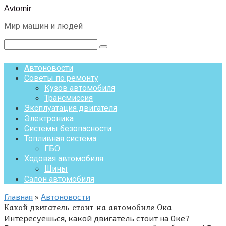
Перейти
Avtomir
к
Мир машин и людей
контенту
Поиск:
Автоновости
Советы по ремонту
Кузов автомобиля
Трансмиссия
Эксплуатация двигателя
Электроника
Системы безопасности
Топливная система
ГБО
Ходовая автомобиля
Шины
Салон автомобиля
Главная
»
Автоновости
Какой двигатель стоит на автомобиле Ока
Интересуешься, какой двигатель стоит на Оке?